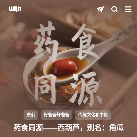
shift
K
关闭快捷键功能
shift
A
打开中控台
shift
M
播放/暂停音乐
shift
D
深色/浅色显示模式
shift
S
站内搜索
shift
R
随机访问
shift
H
返回首页
原创
好爸爸坏爸爸
传统文化和中医
shift
L
友链页面
药食同源——西葫芦，别名：角瓜