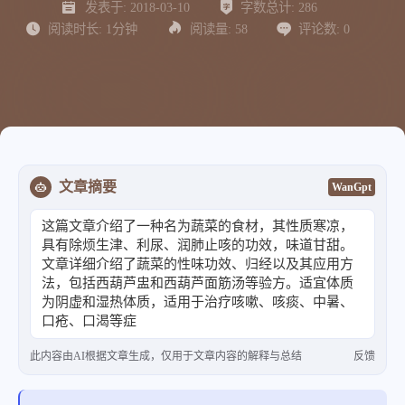
发表于:
2018-03-10
字数总计:
286
阅读时长:
1分钟
阅读量:
58
评论数:
0
文章摘要
WanGpt
这篇文章介绍了一种名为蔬菜的食材，其性质寒凉，
具有除烦生津、利尿、润肺止咳的功效，味道甘甜。
文章详细介绍了蔬菜的性味功效、归经以及其应用方
法，包括西葫芦盅和西葫芦面筋汤等验方。适宜体质
为阴虚和湿热体质，适用于治疗咳嗽、咳痰、中暑、
口疮、口渴等症状，不适合阳虚体质者使用
此内容由AI根据文章生成，仅用于文章内容的解释与总结
反馈