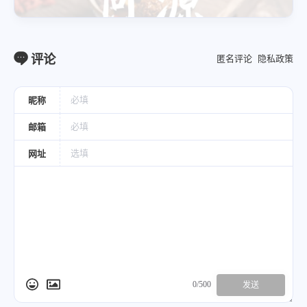
宜用病症
评论
匿名评论
隐私政策
咳嗽、咳痰、中暑、口疮、烦热、口渴、小便不
利、水肿
昵称
邮箱
慎用体质
网址
阳虚体质慎用
0/500
发送