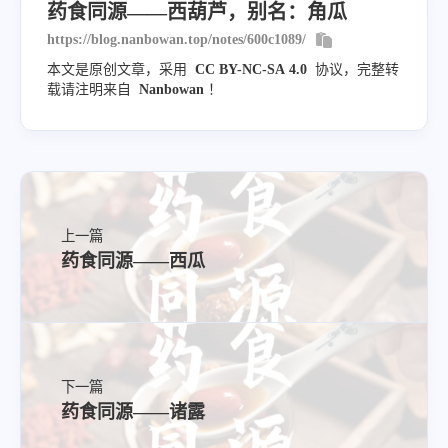
药食同源——西葫芦，别名：角瓜
应用
https://blog.nanbowan.top/notes/600c1089/
本文是原创文章，采用
CC BY-NC-SA 4.0
协议，完整转
载请注明来自
Nanbowan
！
肺燥咳嗽
烦热口渴，小便不利，水肿，口疮
西葫芦盅（验方）
上一篇
药食同源——西瓜
人群宜忌
宜用体质
下一篇
药食同源——诸露
阴虚、湿热体质尤宜