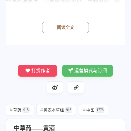
经络而通痹塞，温血脉而散凝瘀，善解凝郁，最
益肝胆。
阅读全文
归经
打赏作者
运营模式与订阅
草药
神农本草经
中医
#
915
#
915
#
1776
中草药——黄酒