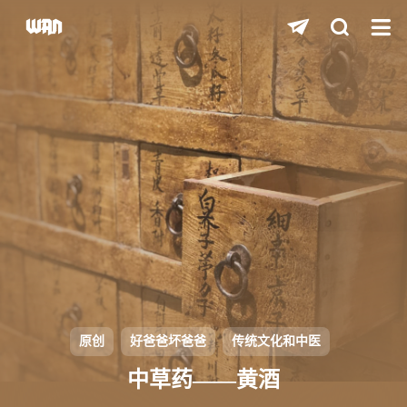
shift
K
关闭快捷键功能
shift
A
打开中控台
shift
M
播放/暂停音乐
shift
D
深色/浅色显示模式
shift
S
站内搜索
shift
R
随机访问
shift
H
返回首页
原创
好爸爸坏爸爸
传统文化和中医
shift
L
友链页面
中草药——黄酒