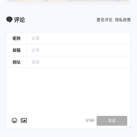
血气刺痛，并用之，以其通经而行血也。《伤
寒》炙甘草汤，方在甘草。当归四逆加吴茱萸生
评论
匿名评论
隐私政策
姜汤，方在茱萸。《金匮》肾气丸，方在地黄。
赤丸，方在乌头。薯蓣丸，方在薯蓣。大黄䘌虫
昵称
丸，方在大黄。小建中汤，方在胶饴。当归芍药
散、方在当归。白术散，方在白术。下瘀血汤，
邮箱
方在大黄。土瓜根散，方在土瓜根。诸方皆用
网址
之，取其温行药力，引达经络也。
黄酒辛温升发，温血脉而消寒涩，阳虚火败，营
卫冷滞者宜之，尤宜女子，故胎产诸方，多用黄
酒。
0/500
使用注意
发送