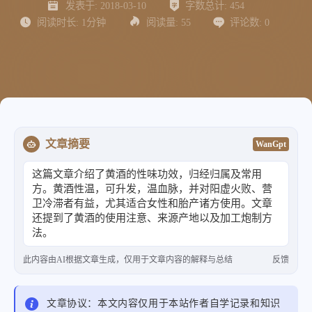
发表于:
2018-03-10
字数总计:
454
阅读时长:
1分钟
阅读量:
55
评论数:
0
文章摘要
WanGpt
这篇文章介绍了黄酒的性味功效，归经归属及常用
方。黄酒性温，可升发，温血脉，并对阳虚火败、营
卫冷滞者有益，尤其适合女性和胎产诸方使用。文章
还提到了黄酒的使用注意、来源产地以及加工炮制方
法。
此内容由AI根据文章生成，仅用于文章内容的解释与总结
反馈
文章协议：本文内容仅用于本站作者自学记录和知识