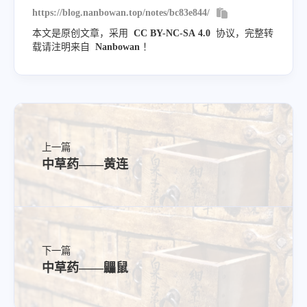
https://blog.nanbowan.top/notes/bc83e844/
本文是原创文章，采用
CC BY-NC-SA 4.0
协议，完整转
《长沙药解》
：归肝、胆经
载请注明来自
Nanbowan
！
别名
-
上一篇
中草药——黄连
常用方
《长沙药解》
下一篇
中草药——鼺鼠
《金匮》鳖甲煎丸，方在鳖甲。治久疟结为癥
瘕。红蓝花酒，方在红蓝花。治妇人诸风，腹中