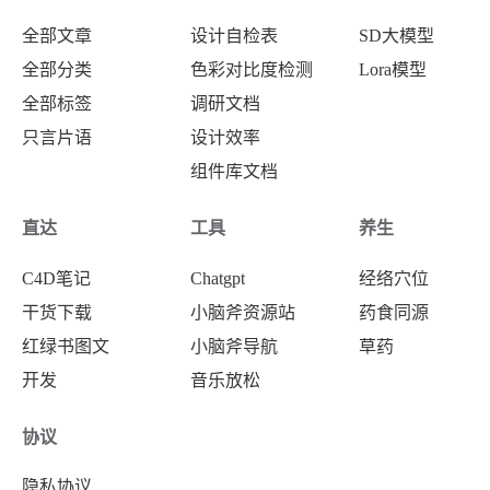
全部文章
设计自检表
SD大模型
全部分类
色彩对比度检测
Lora模型
全部标签
调研文档
只言片语
设计效率
组件库文档
直达
工具
养生
C4D笔记
Chatgpt
经络穴位
干货下载
小脑斧资源站
药食同源
红绿书图文
小脑斧导航
草药
开发
音乐放松
协议
隐私协议