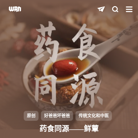
shift
K
关闭快捷键功能
shift
A
打开中控台
shift
M
播放/暂停音乐
shift
D
深色/浅色显示模式
shift
S
站内搜索
shift
R
随机访问
shift
H
返回首页
原创
好爸爸坏爸爸
传统文化和中医
shift
L
友链页面
药食同源——鲜蕈