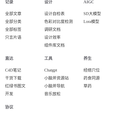
记录
设计
AIGC
全部文章
设计自检表
SD大模型
全部分类
色彩对比度检测
Lora模型
全部标签
调研文档
只言片语
设计效率
组件库文档
直达
工具
养生
C4D笔记
Chatgpt
经络穴位
干货下载
小脑斧资源站
药食同源
红绿书图文
小脑斧导航
草药
开发
音乐放松
协议