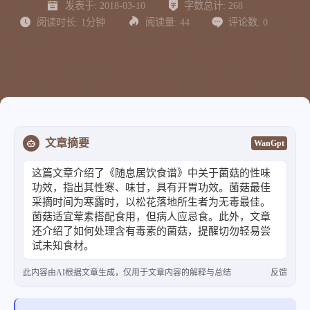
发表于:
2018-03-10
字数总计:
268
阅读时长:
1分钟
阅读量:
44
评论数:
0
文章摘要
WanGpt
这篇文章介绍了《随息居饮食谱》中关于菌菇的性味
功效，指出其性寒、味甘，具有开胃功效。菌菇最佳
采摘时间为寒露时，以松花落地所生者为无毒最佳。
菌菇适宜荤素搭配食用，但病人应忌食。此外，文章
还介绍了如何处理含有毒素的菌菇，提醒切勿轻易尝
试未知食材。
此内容由AI根据文章生成，仅用于文章内容的解释与总结
反馈