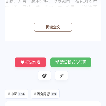
甘寒。开胃，蔬中异味。以寒露时，松花落地所
生者无毒最佳。荤素皆宜，病人均忌。或洗净沥
干，以麻油或茶油沸过，入秋油浸收，久藏不
坏。
阅读全文
设莫辨良毒，切勿轻尝。中其毒者，以地浆、金
汁解之。
打赏作者
运营模式与订阅
中医
药食同源
#
1776
#
440