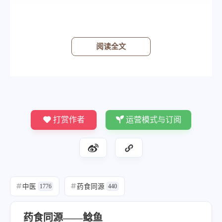
《随息居饮食谱》——王孟英
甘温，微毒。利小便，疗水肿。痔血肛痛，不宜
多食。余病悉忌，反荆芥。口眼咼斜者，活切其
阅读全文
尾尖，朝吻贴之。
打赏作者
运营模式与订阅
中医
药食同源
#
1776
#
440
药食同源——鲶鱼