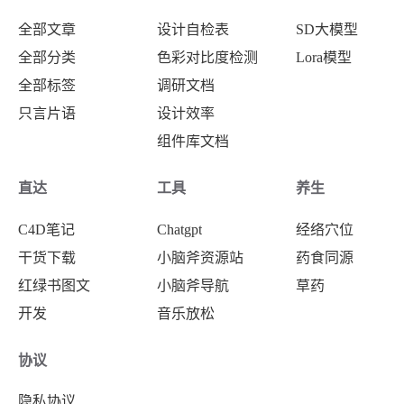
全部文章
设计自检表
SD大模型
全部分类
色彩对比度检测
Lora模型
全部标签
调研文档
只言片语
设计效率
组件库文档
直达
工具
养生
C4D笔记
Chatgpt
经络穴位
干货下载
小脑斧资源站
药食同源
红绿书图文
小脑斧导航
草药
开发
音乐放松
协议
隐私协议