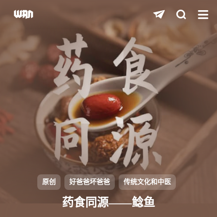
shift
K
关闭快捷键功能
shift
A
打开中控台
shift
M
播放/暂停音乐
shift
D
深色/浅色显示模式
shift
S
站内搜索
shift
R
随机访问
shift
H
返回首页
原创
好爸爸坏爸爸
传统文化和中医
shift
L
友链页面
药食同源——鲶鱼