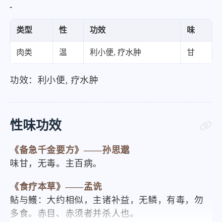
类型
性
功效
味
肉类
温
利小便, 疗水肿
甘
功效：利小便, 疗水肿
性味功效
《备急千金要方》——孙思邈
味甘，无毒。主百病。
《食疗本草》——孟诜
鲇与鱯：大约相似，主诸补益，无鳞，有毒，勿
多食。赤目、赤须者并杀人也。