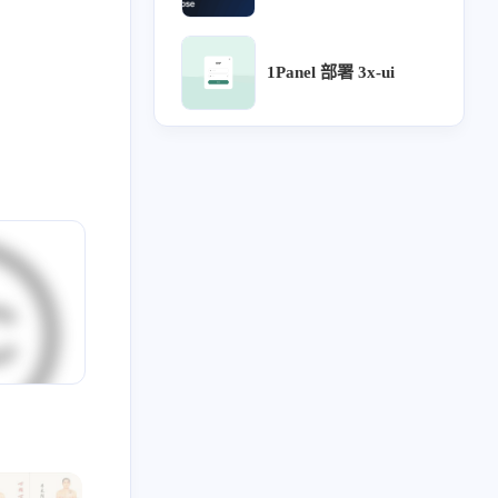
6
5
5
5
4
计沉思录
UI
Lora
源文件
针灸大成
1Panel 部署 3x-ui
3
3
3
3
用户体验地图
宝塔
企业级UI规范
流程
2
2
2
2
2
论
方剂
ICON
用户研究
可视化大屏
2
2
2
2
只言片语
MAC
设计检查
设计流程
2
2
2
2
2
网站自定义
B端
UX
webhook
Chatgpt
1
1
1
阿里云盘
Arnold Procedural
行业公司名单
2023
2022
48
34
篇
篇
1
1
1
1
药膳
自建API
subconverter
Sub-Web
2019
全部文章
1
1
1
1
1
1
势
分享
表格
食疗
单方
土方
59
2036
篇
篇
1
1
1
1
红包封面
复盘
导入导出
评论系统
1
1
1
1
1
审批流程
好爸爸坏爸爸
组件化
图表库