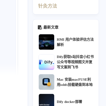
针灸方法
最新文章
HMI 用户体验评估方法
解析
Dify获取b站抖音小红书
公众号等视频图文并复
写文案到飞书
440
412
410
69
Mac 安装macFUSE利
同源
针灸大成笔记
经络穴位
理论
用sshfs挂载硬盘到本地
26
26
23
18
16
ffusion
热门
用户体验
教程
方法
12
11
9
9
调研
阿诺德渲染器
组件库
交互
Dify docker部署