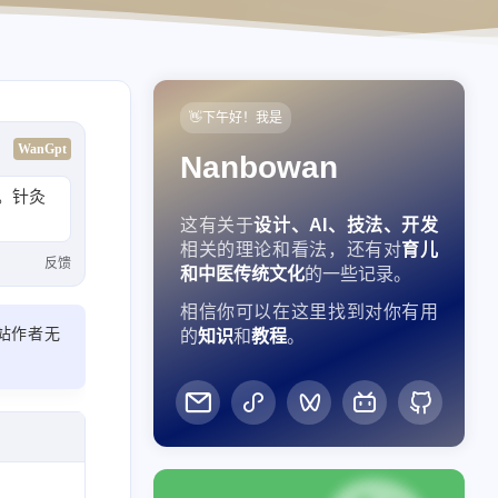
👋下午好！我是
WanGpt
Nanbowan
。针灸
这有关于
设计、AI、技法、开发
相关的理论和看法，还有对
育儿
反馈
和中医传统文化
的一些记录。
相信你可以在这里找到对你有用
站作者无
的
知识
和
教程
。