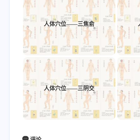
正坐或仰卧位。直视前方，沿过瞳孔垂直
人体穴位——三焦俞
主治
None
1、偏、正头痛，神经性头痛，眩晕。
人体穴位——三阴交
2、目赤肿痛，鼻炎。
针灸方法
评论