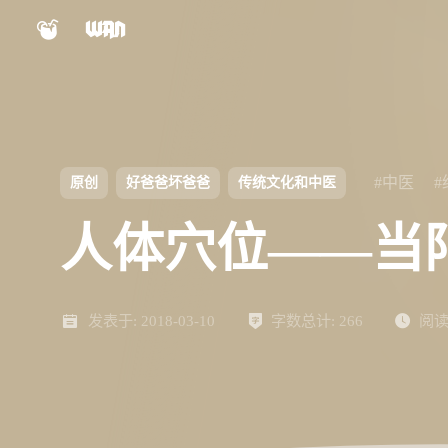
小程序
公众号
shift
K
关闭快捷键功能
视频号
Nexus文档
shift
A
打开中控台
#中医
原创
好爸爸坏爸爸
传统文化和中医
shift
M
播放/暂停音乐
Panel文档
人体穴位——当
shift
D
深色/浅色显示模式
shift
S
站内搜索
ChatGPT
AIBB
shift
R
发表于:
随机访问
2018-03-10
字数总计:
266
阅读
shift
H
返回首页
设计自检表
对比度检测
shift
L
友链页面
Keypal
LinkTMD