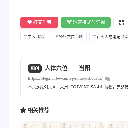
Nanbowan
敬业的大蒜
打赏作者
运营模式与订阅
[图片] 内部分享的，暂时不
看不到[图片]
对外公开
中医
经络穴位
针灸大成笔记
#
1776
#
410
#
412
8/23/2023
8/23/2023
Nanbowan
Nanbowan
人体穴位——当阳
原创
请勾选上方的四个复选框 然
邮箱通知模版测试
https://blog.nanbowan.top/notes/dcb6de82/
后评论框就会显示出来就可
以申请友链了！一起共同进
本文是原创文章，采用
CC BY-NC-SA 4.0
协议，完整
7/20/2023
6/9/2023
步！
相关推荐