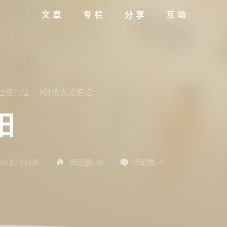
文章
专栏
分享
互动
#经络穴位
#针灸大成笔记
阳
时长:
1分钟
阅读量:
38
评论数:
0