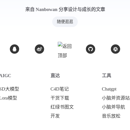
来自 Nanbowan 分享设计与成长的文章
随便逛逛
AIGC
直达
工具
SD大模型
C4D笔记
Chatgpt
Lora模型
干货下载
小脑斧资源站
红绿书图文
小脑斧导航
开发
音乐放松