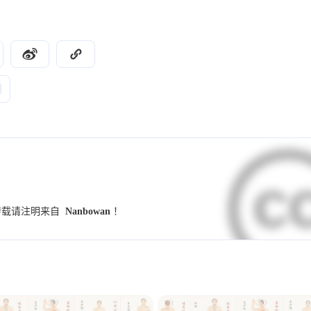
9
9
7
UI设计规范
字体
小妙招
交互设
4
4
4
4
竞品分析
群辉
NAS
Illustrator
3
3
3
2
学习
Hexo
图标
图标库
伤寒
2
2
2
2
养生锻炼
反向代理
PVE
MiniO
2
2
2
2
小程序
Dify
github
开发术语
2
2
2
1
1
预设
模板
海报
配色
样式
2025
2024
15
73
篇
篇
1
1
1
1
调研
Banner
用户访谈
金匮要略
转载请注明来自
Nanbowan
！
2021
2020
1
1
1
1
Alist
SSL证书
重构
表单
趋
45
18
篇
篇
1
1
1
1
数据
指标
思源黑体
心智模型
1
1
1
waline
小月龄宝宝
高热惊厥
发烧