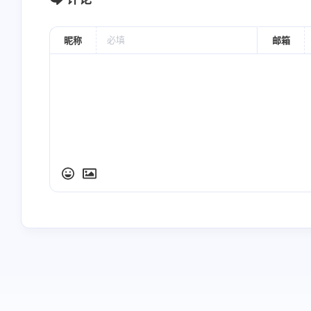
None
平刺0.5－0.8寸，可灸。
昵称
邮箱