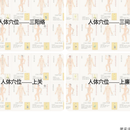
线从前发际向上1横指处即为此穴。
1
1
1
1
动效
AE
中药饮
可用性
交付
人体穴位——三阳络
人体穴位——三间
1
1
1
1
文案
多列表单
树结构
交互方案
1
1
1
AE/PR插件预设
Obsidian
插件
Ro
1
1
1
1
PicList
图床
Memos
sshfs
We
1
1
1
1
短视频解析
机舱
HMI
C端
F
1
1
1
设计规则
Bark
Ai插件
Astute Gra
人体穴位——上关
人体穴位——上廉
1
1
1
Ant Design
微文案
kinetic-typo-pack
匿名