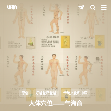
shift
K
关闭快捷键功能
shift
A
打开中控台
shift
M
播放/暂停音乐
shift
D
深色/浅色显示模式
shift
S
站内搜索
shift
R
随机访问
shift
H
返回首页
原创
好爸爸坏爸爸
传统文化和中医
shift
L
友链页面
人体穴位——气海俞