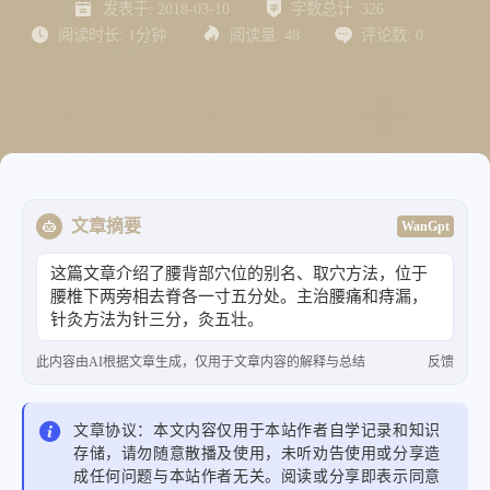
发表于:
2018-03-10
字数总计:
326
阅读时长:
1分钟
阅读量:
48
评论数:
0
文章摘要
WanGpt
这篇文章介绍了腰背部穴位的别名、取穴方法，位于
腰椎下两旁相去脊各一寸五分处。主治腰痛和痔漏，
针灸方法为针三分，灸五壮。
此内容由AI根据文章生成，仅用于文章内容的解释与总结
反馈
文章协议：本文内容仅用于本站作者自学记录和知识
存储，请勿随意散播及使用，未听劝告使用或分享造
成任何问题与本站作者无关。阅读或分享即表示同意