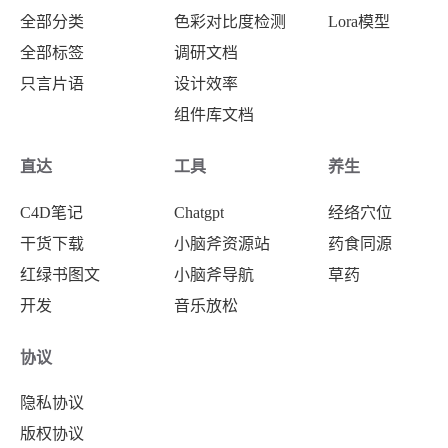
全部分类
色彩对比度检测
Lora模型
全部标签
调研文档
只言片语
设计效率
组件库文档
直达
工具
养生
C4D笔记
Chatgpt
经络穴位
干货下载
小脑斧资源站
药食同源
红绿书图文
小脑斧导航
草药
开发
音乐放松
协议
隐私协议
版权协议