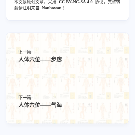
本文是原创文章，采用
CC BY-NC-SA 4.0
协议，完整转
载请注明来自
Nanbowan
！
上一篇
人体穴位——步廊
下一篇
人体穴位——气海