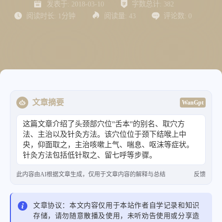
发表于:
2018-03-10
字数总计:
382
阅读时长:
1分钟
阅读量:
43
评论数:
0
文章摘要
WanGpt
这篇文章介绍了头颈部穴位"舌本"的别名、取穴方
法、主治以及针灸方法。该穴位位于颈下结喉上中
央，仰面取之，主治咳嗽上气、喘息、呕沫等症状。
针灸方法包括低针取之、留七呼等步骤。
此内容由AI根据文章生成，仅用于文章内容的解释与总结
反馈
文章协议：本文内容仅用于本站作者自学记录和知识
存储，请勿随意散播及使用，未听劝告使用或分享造