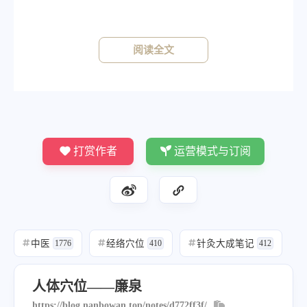
针灸方法
阅读全文
《针灸大成》
《素注》低针取之，针一寸，留七呼。《铜人》
灸三壮，针三分，得气即泻。《明堂》针二分。
打赏作者
运营模式与订阅
中医
经络穴位
针灸大成笔记
#
1776
#
410
#
412
人体穴位——廉泉
https://blog.nanbowan.top/notes/d772ff3f/