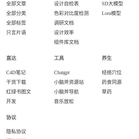
全部文章
设计自检表
SD大模型
全部分类
色彩对比度检测
Lora模型
全部标签
调研文档
只言片语
设计效率
组件库文档
直达
工具
养生
C4D笔记
Chatgpt
经络穴位
干货下载
小脑斧资源站
药食同源
红绿书图文
小脑斧导航
草药
开发
音乐放松
协议
隐私协议