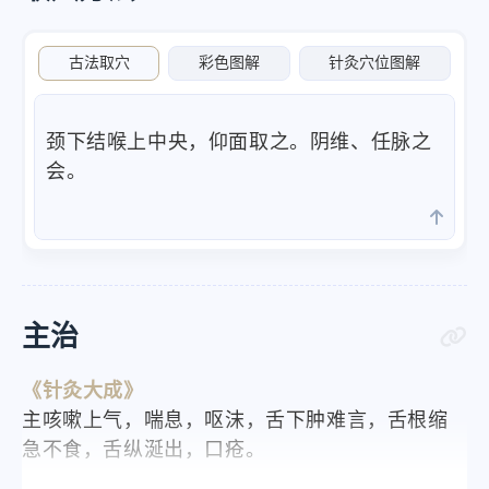
古法取穴
彩色图解
针灸穴位图解
颈下结喉上中央，仰面取之。阴维、任脉之
会。
主治
《针灸大成》
主咳嗽上气，喘息，呕沫，舌下肿难言，舌根缩
急不食，舌纵涎出，口疮。