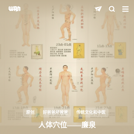
shift
K
关闭快捷键功能
shift
A
打开中控台
shift
M
播放/暂停音乐
shift
D
深色/浅色显示模式
shift
S
站内搜索
shift
R
随机访问
shift
H
返回首页
原创
好爸爸坏爸爸
传统文化和中医
shift
L
友链页面
人体穴位——廉泉