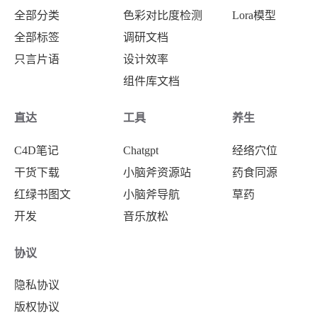
全部分类
色彩对比度检测
Lora模型
全部标签
调研文档
只言片语
设计效率
组件库文档
直达
工具
养生
C4D笔记
Chatgpt
经络穴位
干货下载
小脑斧资源站
药食同源
红绿书图文
小脑斧导航
草药
开发
音乐放松
协议
隐私协议
版权协议