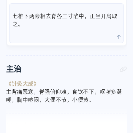
七椎下两旁相去脊各三寸陷中，正坐开肩取
之。
主治
《针灸大成》
主背痛恶寒，脊强俯仰难，食饮不下，呕哕多涎
唾，胸中噎闷，大便不节，小便黄。
针灸方法