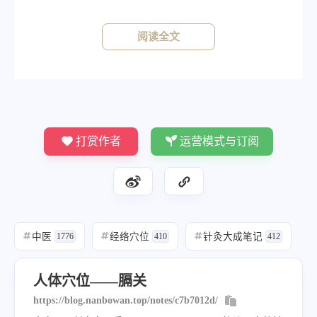
《针灸大成》
阅读全文
《铜人》针五分，灸三壮。
打赏作者
运营模式与订阅
中医
经络穴位
针灸大成笔记
#
1776
#
410
#
412
人体穴位——膈关
https://blog.nanbowan.top/notes/c7b7012d/