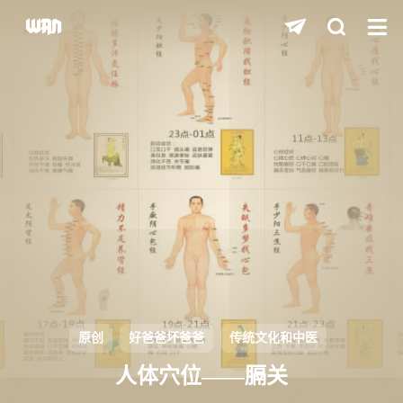
shift
K
关闭快捷键功能
shift
A
打开中控台
shift
M
播放/暂停音乐
shift
D
深色/浅色显示模式
shift
S
站内搜索
shift
R
随机访问
shift
H
返回首页
原创
好爸爸坏爸爸
传统文化和中医
shift
L
友链页面
人体穴位——膈关