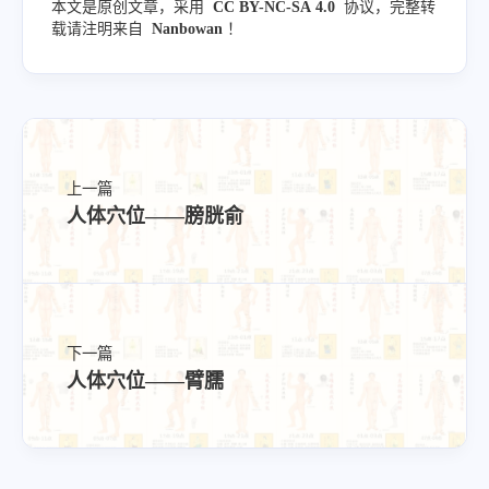
本文是原创文章，采用
CC BY-NC-SA 4.0
协议，完整转
载请注明来自
Nanbowan
！
上一篇
人体穴位——膀胱俞
下一篇
人体穴位——臂臑