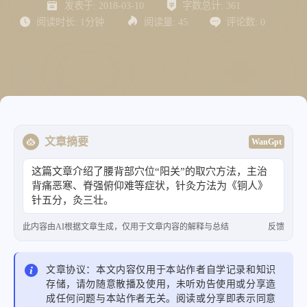
发表于:
2018-03-10
字数总计:
361
阅读时长:
1分钟
阅读量:
45
评论数:
0
文章摘要
WanGpt
这篇文章介绍了腰背部穴位“阳关”的取穴方法，主治
背痛恶寒、脊强俯仰难等症状，针灸方法为《铜人》
针五分，灸三壮。
此内容由AI根据文章生成，仅用于文章内容的解释与总结
反馈
文章协议：本文内容仅用于本站作者自学记录和知识
存储，请勿随意散播及使用，未听劝告使用或分享造
成任何问题与本站作者无关。阅读或分享即表示同意