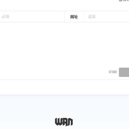
网址
可灸。
0/500