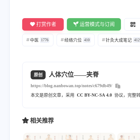
Nanbowan
敬业的大蒜
打赏作者
运营模式与订阅
[图片] 内部分享的，暂时不
看不到[图片]
对外公开
中医
经络穴位
针灸大成笔记
#
1776
#
410
#
412
8/23/2023
8/23/2023
Nanbowan
Nanbowan
人体穴位——夹脊
原创
请勾选上方的四个复选框 然
邮箱通知模版测试
https://blog.nanbowan.top/notes/c679db49/
后评论框就会显示出来就可
以申请友链了！一起共同进
本文是原创文章，采用
CC BY-NC-SA 4.0
协议，完整
7/20/2023
6/9/2023
步！
相关推荐