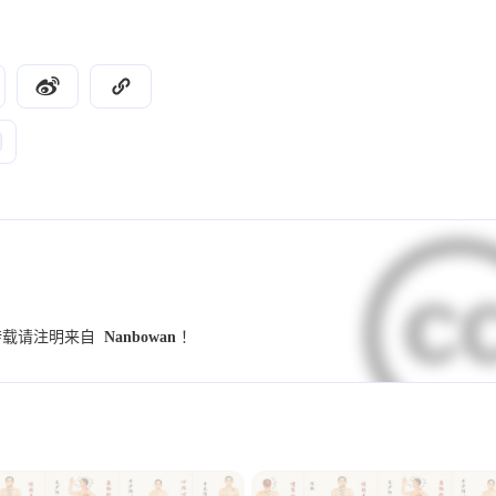
9
9
7
UI设计规范
字体
小妙招
交互设
4
4
4
4
竞品分析
群辉
NAS
Illustrator
3
3
3
2
学习
Hexo
图标
图标库
伤寒
2
2
2
2
养生锻炼
反向代理
PVE
MiniO
2
2
2
2
小程序
Dify
github
开发术语
2
2
2
1
1
预设
模板
海报
配色
样式
2025
2024
15
73
篇
篇
1
1
1
1
调研
Banner
用户访谈
金匮要略
转载请注明来自
Nanbowan
！
2021
2020
1
1
1
1
Alist
SSL证书
重构
表单
趋
45
18
篇
篇
1
1
1
1
数据
指标
思源黑体
心智模型
1
1
1
waline
小月龄宝宝
高热惊厥
发烧