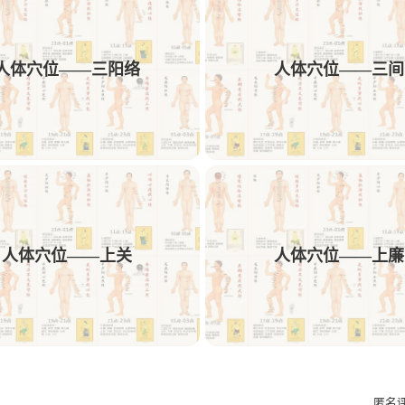
椎骨有一高突，并能随颈部左右摆动而转动者即为第7
1
1
1
1
动效
AE
中药饮
可用性
交付
2个胸椎）棘突至第5腰椎（5个腰椎）棘突，从各椎棘
人体穴位——三阳络
人体穴位——三间
1
1
1
1
文案
多列表单
树结构
交互方案
1
1
1
AE/PR插件预设
Obsidian
插件
Ro
1
1
1
1
PicList
图床
Memos
sshfs
We
1
1
1
1
短视频解析
机舱
HMI
C端
F
1
1
1
设计规则
Bark
Ai插件
Astute Gra
人体穴位——上关
人体穴位——上廉
1
1
1
Ant Design
微文案
kinetic-typo-pack
匿名