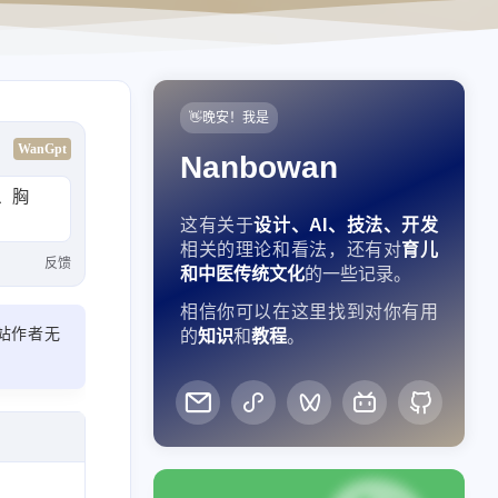
👋晚安！我是
WanGpt
Nanbowan
、胸
这有关于
设计、AI、技法、开发
相关的理论和看法，还有对
育儿
反馈
和中医传统文化
的一些记录。
相信你可以在这里找到对你有用
站作者无
的
知识
和
教程
。