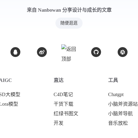
来自 Nanbowan 分享设计与成长的文章
随便逛逛
AIGC
直达
工具
SD大模型
C4D笔记
Chatgpt
Lora模型
干货下载
小脑斧资源站
红绿书图文
小脑斧导航
开发
音乐放松