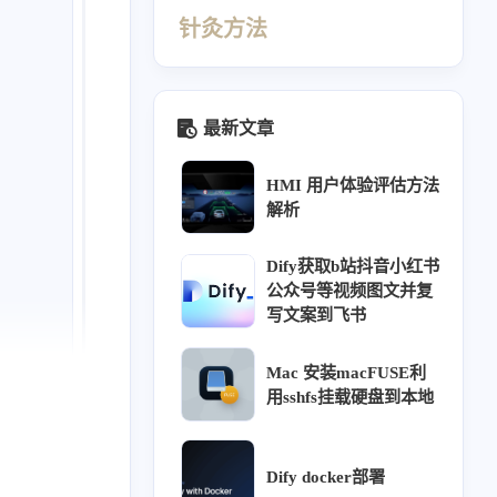
针灸方法
最新文章
HMI 用户体验评估方法
解析
Dify获取b站抖音小红书
公众号等视频图文并复
写文案到飞书
440
412
410
69
Mac 安装macFUSE利
同源
针灸大成笔记
经络穴位
理论
用sshfs挂载硬盘到本地
26
26
23
18
16
ffusion
热门
用户体验
教程
方法
12
11
9
9
调研
阿诺德渲染器
组件库
交互
Dify docker部署