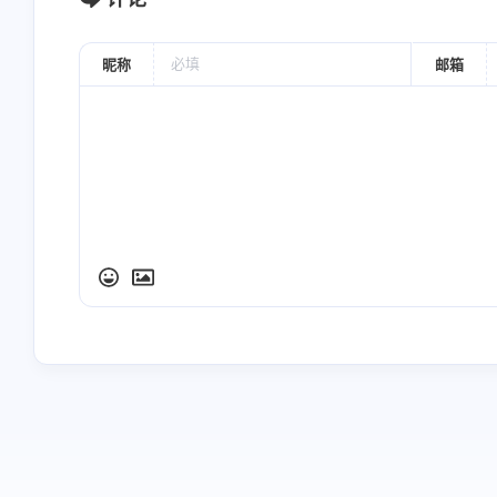
第一腰椎至第五腰椎：下肢疾病。
昵称
邮箱
针灸方法
《中国针灸学》
颈胸部直刺0.5~1.0寸，腰部直刺1.0~1.5寸。