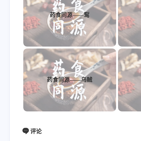
藉以长成。强壮小儿，周岁即宜断乳，必以谷
其滋阴养血，助液濡枯，补胃充肌而已。设脾
药食同源——䴕
定性，乳母须择肌肤丰白，情性柔和，别无暗
儿病也。
牛、马、蛇肉毒，饮人乳解之。
药食同源——乌贼
评论