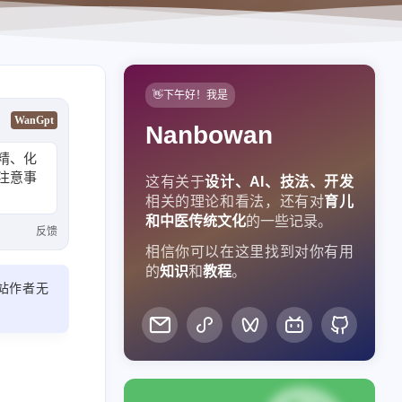
👋下午好！我是
WanGpt
Nanbowan
精、化
注意事
这有关于
设计、AI、技法、开发
相关的理论和看法，还有对
育儿
和中医传统文化
的一些记录。
反馈
相信你可以在这里找到对你有用
的
知识
和
教程
。
站作者无