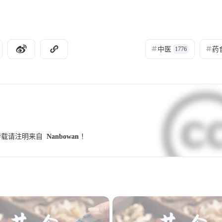
9
9
7
UI设计规范
字体
小妙招
交互设
4
4
4
4
竞品分析
群辉
NAS
Illustrator
中医
药
#
1776
#
3
3
3
2
学习
Hexo
图标
图标库
伤寒
肌, 安神益智, 长筋骨, 利机关, 壮胃养脾, 聪耳明目
2
2
2
2
养生锻炼
反向代理
PVE
MiniO
长筋骨, 利机关, 壮胃养脾, 聪耳明目
2
2
2
2
小程序
Dify
github
开发术语
2
2
2
1
1
预设
模板
海报
配色
样式
2025
2024
15
73
篇
篇
转载请注明来自
Nanbowan
！
1
1
1
1
调研
Banner
用户访谈
金匮要略
2021
2020
1
1
1
1
Alist
SSL证书
重构
表单
趋
45
18
篇
篇
1
1
1
1
数据
指标
思源黑体
心智模型
；长筋骨，利机关；壮胃养脾，聪耳明目。本身气血所
1
1
1
waline
小月龄宝宝
高热惊厥
发烧