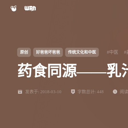
小程序
公众号
shift
K
关闭快捷键功能
视频号
Nexus文档
shift
A
打开中控台
#中医
原创
好爸爸坏爸爸
传统文化和中医
shift
M
播放/暂停音乐
Panel文档
药食同源——乳
shift
D
深色/浅色显示模式
shift
S
站内搜索
ChatGPT
AIBB
shift
R
发表于:
随机访问
2018-03-10
字数总计:
448
阅读
shift
H
返回首页
设计自检表
对比度检测
shift
L
友链页面
Keypal
LinkTMD