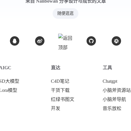
来自 Nanbowan 分享设计与成长的文章
随便逛逛
AIGC
直达
工具
SD大模型
C4D笔记
Chatgpt
Lora模型
干货下载
小脑斧资源站
红绿书图文
小脑斧导航
开发
音乐放松