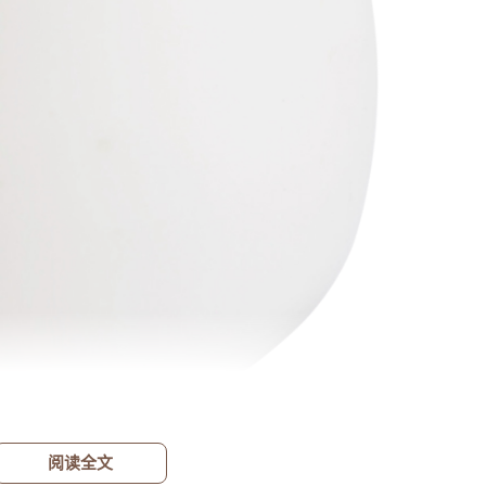
标签
寻找感兴趣的领域
1776
915
915
中医
神农本草经
草药
药食
34
33
32
设计原则
AIGC
定律
Stable-Di
15
14
13
用户体验设计
C4D
技巧
用户
阅读全文