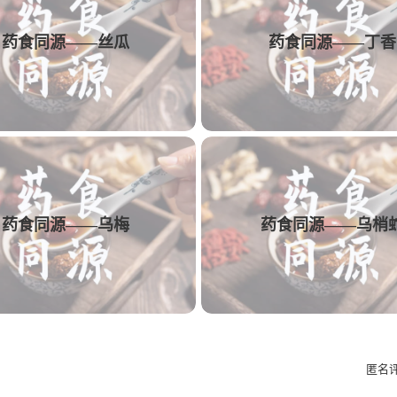
食，始可培植后天。造物之功，不容穿凿。故大人饮乳
1
1
1
1
动效
AE
中药饮
可用性
交付
弱气虚，膏粱湿盛者饮之，反有滑泻酿痰减餐痞闷之虞
药食同源——丝瓜
药食同源——丁香
疾，不食荤浊厚味者，其乳汁必醲白甘香，否则清稀腥
1
1
1
1
文案
多列表单
树结构
交互方案
1
1
1
AE/PR插件预设
Obsidian
插件
Ro
1
1
1
1
PicList
图床
Memos
sshfs
We
1
1
1
1
短视频解析
机舱
HMI
C端
F
药食同源——乌梅
药食同源——乌梢
1
1
1
设计规则
Bark
Ai插件
Astute Gra
1
1
1
Ant Design
微文案
kinetic-typo-pack
匿名