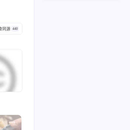
6
5
5
5
4
计沉思录
UI
Lora
源文件
针灸大成
3
3
3
3
用户体验地图
宝塔
企业级UI规范
流程
味
食同源
440
2
2
2
2
2
论
方剂
ICON
用户研究
可视化大屏
甘
2
2
2
2
只言片语
MAC
设计检查
设计流程
2
2
2
2
2
网站自定义
B端
UX
webhook
Chatgpt
1
1
1
阿里云盘
Arnold Procedural
行业公司名单
2023
2022
48
34
篇
篇
1
1
1
1
药膳
自建API
subconverter
Sub-Web
2019
全部文章
1
1
1
1
1
1
势
分享
表格
食疗
单方
土方
59
2036
篇
篇
1
1
1
1
红包封面
复盘
导入导出
评论系统
化，初生
1
1
1
1
1
审批流程
好爸爸坏爸爸
组件化
图表库