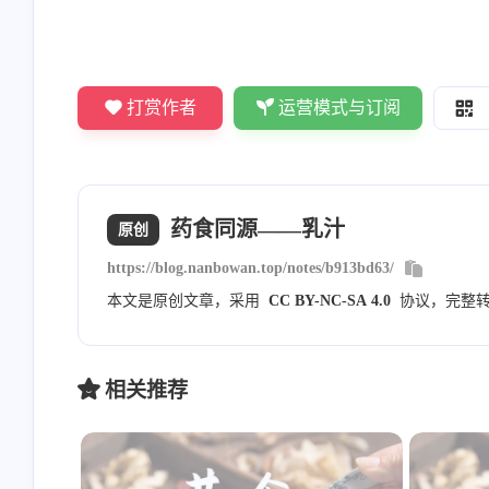
Nanbowan
敬业的大蒜
类型
性
功效
[图片] 内部分享的，暂时不
看不到[图片]
打赏作者
运营模式与订阅
对外公开
饮品及奶制品
平
补血, 充液填精, 化气生
8/23/2023
8/23/2023
功效：补血, 充液填精, 化气生肌, 安神益智, 
Nanbowan
Nanbowan
药食同源——乳汁
原创
请勾选上方的四个复选框 然
邮箱通知模版测试
https://blog.nanbowan.top/notes/b913bd63/
性味功效
后评论框就会显示出来就可
本文是原创文章，采用
CC BY-NC-SA 4.0
协议，完整
以申请友链了！一起共同进
7/20/2023
6/9/2023
《备急千金要方》——孙思邈
步！
味甘平，无毒。补五脏，令人肥白悦泽。
相关推荐
《随息居饮食谱》——王孟英
甘平。补血，充液填精，化气生肌，安神益智