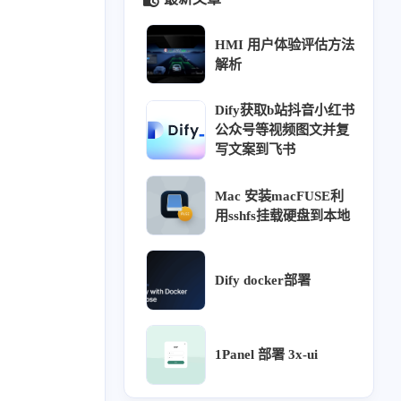
HMI 用户体验评估方法
解析
Dify获取b站抖音小红书
公众号等视频图文并复
写文案到飞书
Mac 安装macFUSE利
用sshfs挂载硬盘到本地
Dify docker部署
440
412
410
69
同源
针灸大成笔记
经络穴位
理论
26
26
23
18
16
ffusion
热门
用户体验
教程
方法
1Panel 部署 3x-ui
12
11
9
9
调研
阿诺德渲染器
组件库
交互