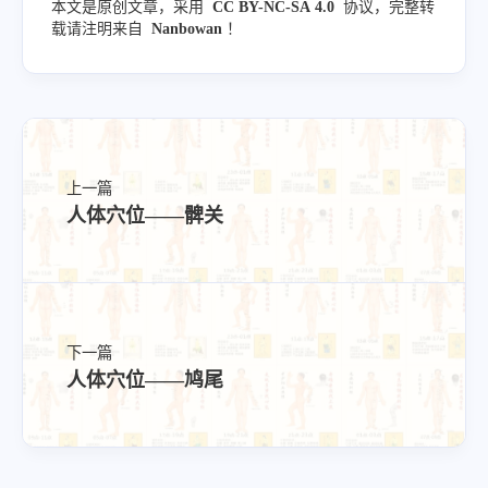
本文是原创文章，采用
CC BY-NC-SA 4.0
协议，完整转
载请注明来自
Nanbowan
！
上一篇
人体穴位——髀关
下一篇
人体穴位——鸠尾