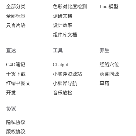
全部分类
色彩对比度检测
Lora模型
全部标签
调研文档
只言片语
设计效率
组件库文档
直达
工具
养生
C4D笔记
Chatgpt
经络穴位
干货下载
小脑斧资源站
药食同源
红绿书图文
小脑斧导航
草药
开发
音乐放松
协议
隐私协议
版权协议