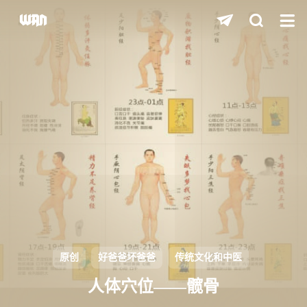
shift
K
关闭快捷键功能
shift
A
打开中控台
shift
M
播放/暂停音乐
shift
D
深色/浅色显示模式
shift
S
站内搜索
shift
R
随机访问
shift
H
返回首页
原创
好爸爸坏爸爸
传统文化和中医
shift
L
友链页面
人体穴位——髋骨