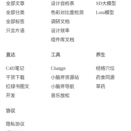
全部文章
设计自检表
SD大模型
全部分类
色彩对比度检测
Lora模型
全部标签
调研文档
只言片语
设计效率
组件库文档
直达
工具
养生
C4D笔记
Chatgpt
经络穴位
干货下载
小脑斧资源站
药食同源
红绿书图文
小脑斧导航
草药
开发
音乐放松
协议
隐私协议