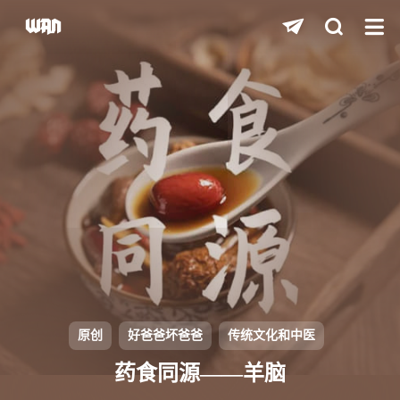
shift
K
关闭快捷键功能
shift
A
打开中控台
shift
M
播放/暂停音乐
shift
D
深色/浅色显示模式
shift
S
站内搜索
shift
R
随机访问
shift
H
返回首页
原创
好爸爸坏爸爸
传统文化和中医
shift
L
友链页面
药食同源——羊脑