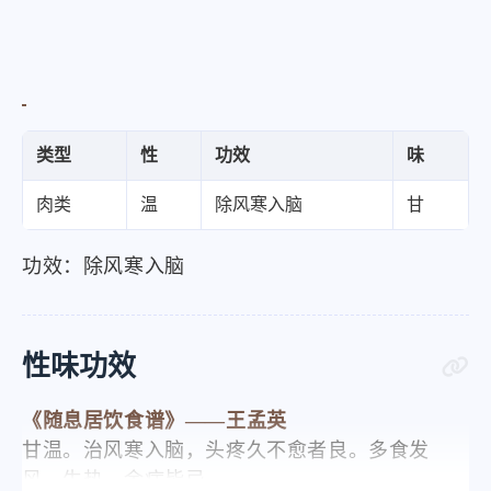
类型
性
功效
味
肉类
温
除风寒入脑
甘
功效：除风寒入脑
性味功效
《随息居饮食谱》——王孟英
甘温。治风寒入脑，头疼久不愈者良。多食发
风、生热。余病皆忌。