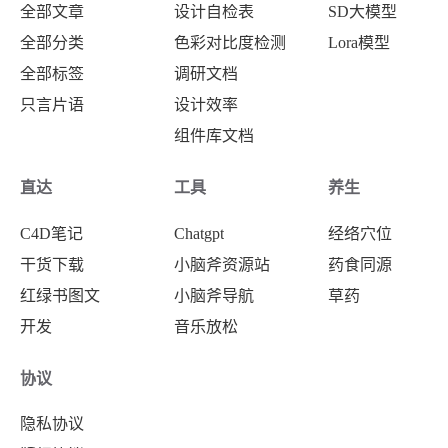
全部文章
设计自检表
SD大模型
全部分类
色彩对比度检测
Lora模型
全部标签
调研文档
只言片语
设计效率
组件库文档
直达
工具
养生
C4D笔记
Chatgpt
经络穴位
干货下载
小脑斧资源站
药食同源
红绿书图文
小脑斧导航
草药
开发
音乐放松
协议
隐私协议