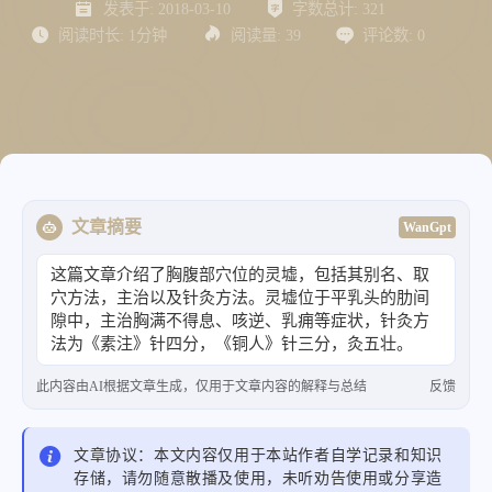
发表于:
2018-03-10
字数总计:
321
阅读时长:
1分钟
阅读量:
39
评论数:
0
文章摘要
WanGpt
这篇文章介绍了胸腹部穴位的灵墟，包括其别名、取
穴方法，主治以及针灸方法。灵墟位于平乳头的肋间
隙中，主治胸满不得息、咳逆、乳痈等症状，针灸方
法为《素注》针四分，《铜人》针三分，灸五壮。
此内容由AI根据文章生成，仅用于文章内容的解释与总结
反馈
文章协议：本文内容仅用于本站作者自学记录和知识
存储，请勿随意散播及使用，未听劝告使用或分享造