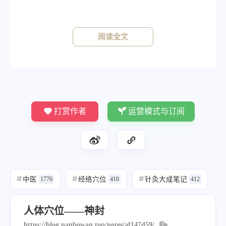
《针灸大成》
《素注》针四分。《铜人》针三分，灸五壮。
阅读全文
打赏作者
运营模式与订阅
中医
经络穴位
针灸大成笔记
#
1776
#
410
#
412
人体穴位——神封
https://blog.nanbowan.top/notes/af147d59/