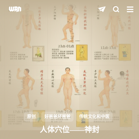
shift
K
关闭快捷键功能
shift
A
打开中控台
shift
M
播放/暂停音乐
shift
D
深色/浅色显示模式
shift
S
站内搜索
shift
R
随机访问
shift
H
返回首页
原创
好爸爸坏爸爸
传统文化和中医
shift
L
友链页面
人体穴位——神封