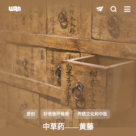
shift
K
关闭快捷键功能
shift
A
打开中控台
shift
M
播放/暂停音乐
shift
D
深色/浅色显示模式
shift
S
站内搜索
shift
R
随机访问
shift
H
返回首页
原创
好爸爸坏爸爸
传统文化和中医
shift
L
友链页面
中草药——黄藤