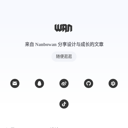
来源产地
来自 Nanbowan 分享设计与成长的文章
《中药大辞典》
随便逛逛
为防己科植物黄藤的根或茎。秋后采收，洗净，
切段，晒干。
生密林中。分布云南、广西、广东等地。
产地