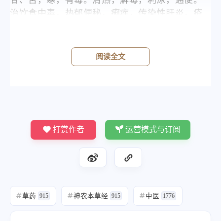
甘、苦，寒，有毒。清热，解毒，利尿，通便。
治饮食中毒，热郁便秘，痢疾，传染性肝炎，疮
痈，赤眼，咽喉肿痛。
阅读全文
归经
打赏作者
运营模式与订阅
草药
神农本草经
中医
#
915
#
915
#
1776