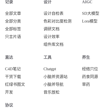
记录
设计
AIGC
全部文章
设计自检表
SD大模型
全部分类
色彩对比度检测
Lora模型
全部标签
调研文档
只言片语
设计效率
组件库文档
直达
工具
养生
C4D笔记
Chatgpt
经络穴位
干货下载
小脑斧资源站
药食同源
红绿书图文
小脑斧导航
草药
开发
音乐放松
加工炮制
协议