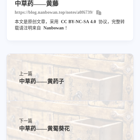
中草药——黄藤
https://blog.nanbowan.top/notes/a0f6739/
本文是原创文章，采用
CC BY-NC-SA 4.0
协议，完整转
载请注明来自
Nanbowan
！
别名
-
上一篇
中草药——黄药子
常用方
-
下一篇
中草药——黄蜀葵花
使用注意