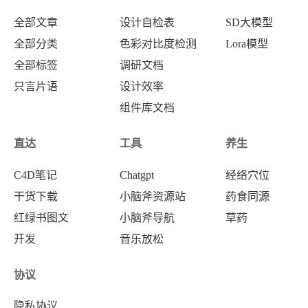
全部文章
设计自检表
SD大模型
全部分类
色彩对比度检测
Lora模型
全部标签
调研文档
只言片语
设计效率
组件库文档
直达
工具
养生
C4D笔记
Chatgpt
经络穴位
干货下载
小脑斧资源站
药食同源
红绿书图文
小脑斧导航
草药
开发
音乐放松
协议
隐私协议