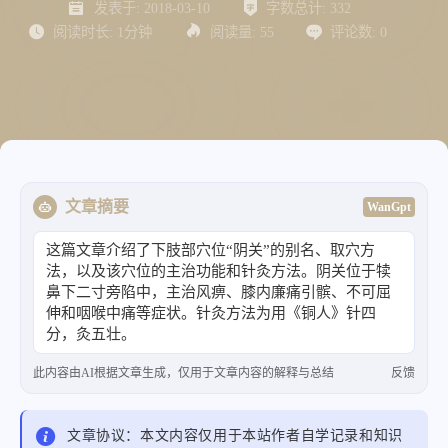
发表于:
2018-03-10
字数总计:
332
阅读时长:
1分钟
阅读量:
55
评论数:
0
文章摘要
WanGpt
这篇文章介绍了下肢部穴位“阴关”的别名、取穴方
法，以及该穴位的主治功能和针灸方法。阴关位于犊
鼻下二寸旁陷中，主治风痹、膝内廉痛引髌、不可屈
伸和咽喉中痛等症状。针灸方法为用《铜人》针四
分，灸五壮。
此内容由AI根据文章生成，仅用于文章内容的解释与总结
反馈
文章协议：本文内容仅用于本站作者自学记录和知识