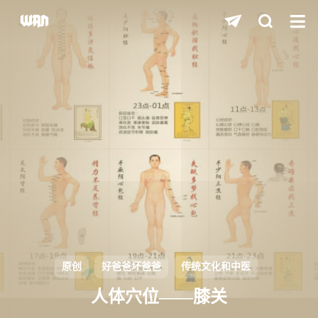
shift
K
关闭快捷键功能
shift
A
打开中控台
shift
M
播放/暂停音乐
shift
D
深色/浅色显示模式
shift
S
站内搜索
shift
R
随机访问
shift
H
返回首页
原创
好爸爸坏爸爸
传统文化和中医
shift
L
友链页面
人体穴位——膝关