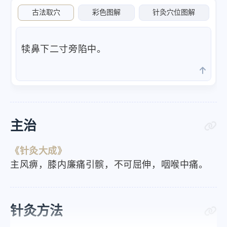
古法取穴
彩色图解
针灸穴位图解
犊鼻下二寸旁陷中。
主治
《针灸大成》
主风痹，膝内廉痛引髌，不可屈伸，咽喉中痛。
针灸方法