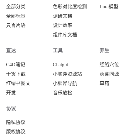
全部分类
色彩对比度检测
Lora模型
全部标签
调研文档
只言片语
设计效率
组件库文档
直达
工具
养生
C4D笔记
Chatgpt
经络穴位
干货下载
小脑斧资源站
药食同源
红绿书图文
小脑斧导航
草药
开发
音乐放松
协议
隐私协议
版权协议