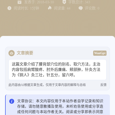
发表于:
2018-03-10
字数总计:
343
阅读时长:
1分钟
阅读量:
44
评论数:
0
文章摘要
WanGpt
这篇文章介绍了腰背部穴位的别名、取穴方法，主治
内容包括肩臂酸疼、肘外后廉痛、颊颔肿，针灸方法
为《铜人》灸三壮，针五分，留六呼。
此内容由AI根据文章生成，仅用于文章内容的解释与总结
反馈
文章协议：本文内容仅用于本站作者自学记录和知识
存储，请勿随意散播及使用，未听劝告使用或分享造
成任何问题与本站作者无关。阅读或分享即表示同意