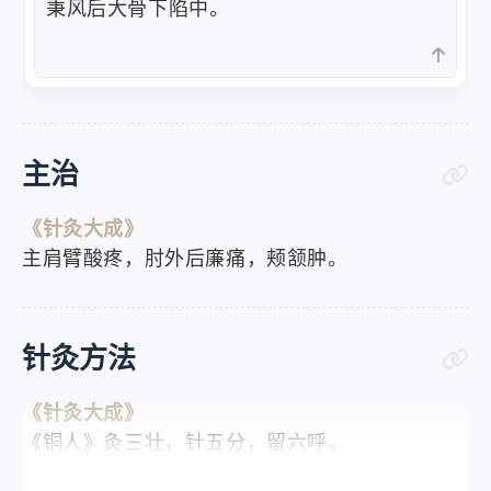
秉风后大骨下陷中。
主治
《针灸大成》
主肩臂酸疼，肘外后廉痛，颊颔肿。
针灸方法
《针灸大成》
《铜人》灸三壮，针五分，留六呼。