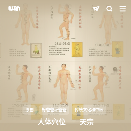
shift
K
关闭快捷键功能
shift
A
打开中控台
shift
M
播放/暂停音乐
shift
D
深色/浅色显示模式
shift
S
站内搜索
shift
R
随机访问
shift
H
返回首页
原创
好爸爸坏爸爸
传统文化和中医
shift
L
友链页面
人体穴位——天宗