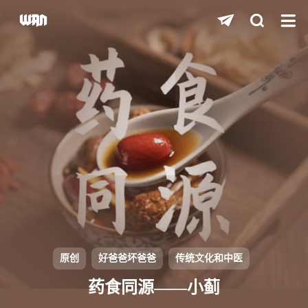
shift
K
关闭快捷键功能
shift
A
打开中控台
shift
M
播放/暂停音乐
shift
D
深色/浅色显示模式
shift
S
站内搜索
shift
R
随机访问
shift
H
返回首页
原创
好爸爸坏爸爸
传统文化和中医
shift
L
友链页面
药食同源——小蓟