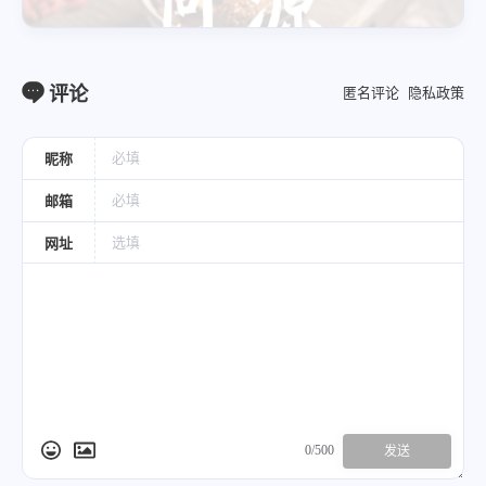
应用
评论
匿名评论
隐私政策
血热吐血、衄血、尿血、血淋、便血、崩漏，外伤出血
昵称
痈肿疮毒
邮箱
网址
本品性寒凉，善清血分之热而凉血止血，凡
血热妄行之吐血、衄血、便血、尿血、崩
漏，皆可选用。
如《卫生易简方》单用本品捣汁服，治九窍
出血；
《食疗本草》以本品捣烂外涂，治金疮出
血；
0/500
发送
临证治疗多种出血证，常与大蓟、侧柏叶、