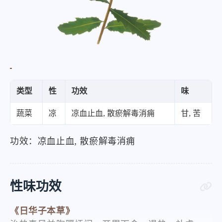
类型
性
功效
味
蔬菜
凉
凉血止血, 散瘀解毒消痈
甘, 苦
功效：凉血止血, 散瘀解毒消痈
性味功效
《日华子本草》