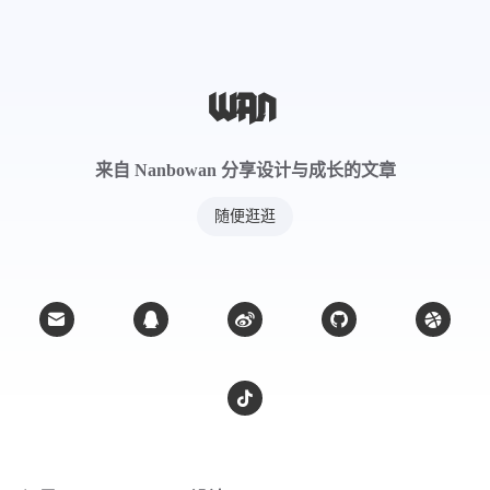
茅根等同用，如十灰散（《十药神书》）。
因本品兼能利尿通淋，入心经而清心火，故
尤善治尿血、血淋，可单味应用，也可配伍
生地、栀子、淡竹叶等，如小蓟饮子（《济
生方》）。
来自 Nanbowan 分享设计与成长的文章
蓟根酒（《千金翼方》）
小蓟根茶（《医学衷中参西录》）
随便逛逛
小蓟锅巴茶（《经验方》）
小蓟茅根汁（《健儿药膳》）
人群宜忌