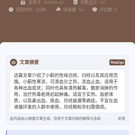
发表于:
2018-03-10
字数总计:
747
阅读时长:
2分钟
阅读量:
54
评论数:
0
文章摘要
WanGpt
这篇文章介绍了小蓟的性味功效、归经以及其应用范
围。小蓟性寒凉，可清血分之热，凉血止血，适用于
各种出血症状；同时也具有清热解毒，散瘀消肿的作
用，治疗热毒疮疡初起肿痛。适宜于实热、血瘀体
质，以及鼻出血、尿血、月经崩漏等病症。不宜在血
液循环差的人群中使用，月经期和孕妇需慎用。
此内容由AI根据文章生成，仅用于文章内容的解释与总结
反馈