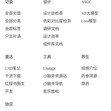
记录
设计
AIGC
宜用体质
全部文章
设计自检表
SD大模型
实热、血瘀体质尤宜；血热旺盛体质尤宜
全部分类
色彩对比度检测
Lora模型
全部标签
调研文档
宜用病症
只言片语
设计效率
鼻出血、尿血、月经崩漏、吐血、便血；外用治
组件库文档
疗疮痘
直达
工具
养生
慎用病症
C4D笔记
Chatgpt
经络穴位
干货下载
小脑斧资源站
药食同源
血液循环差者慎用
红绿书图文
小脑斧导航
草药
开发
音乐放松
慎用人群
协议
月经期慎用；孕妇慎用