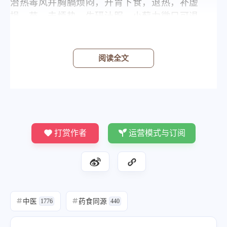
治热毒风并胸膈烦闷，开胃下食，退热，补虚
损。苗，去烦热，生研汁服。小蓟力微只可退
热，不似大蓟能补养下气。
《本草纲目拾遗》
阅读全文
清火、疏风、豁痰，解一切疔疮痈疽肿毒。
《医学衷中参西录》
为其气腥与血同臭，且又性凉濡润，故善入血
分，最清血分之热，凡咳血、吐血、衄血、二便
下血之因热者，服者莫不立愈。又善治肺病结
打赏作者
运营模式与订阅
核，无论何期，用之皆宜，即单用亦可奏效。并
治一切疮疡肿疼、花柳毒淋、下血涩疼，盖其性
不但能凉血止血，兼能活血解毒，是以有以上种
种诸效也。其凉润之性，又善滋阴养血，治血虚
发热；至女子血崩赤带，其因热者用之亦效。
中医
药食同源
#
1776
#
440