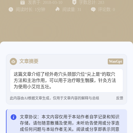
发表于:
2018-03-10
字数总计:
283
阅读时长:
1分钟
阅读量:
31
评论数:
0
文章摘要
WanGpt
这篇文章介绍了经外奇穴头颈部穴位"尖上是"的取穴
方法和主治作用，可以用于治疗眼生翳膜，针灸方法
为使用小艾炷五壮。
此内容由AI根据文章生成，仅用于文章内容的解释与总结
反馈
文章协议：本文内容仅用于本站作者自学记录和知识
存储，请勿随意散播及使用，未听劝告使用或分享造
成任何问题与本站作者无关。阅读或分享即表示同意