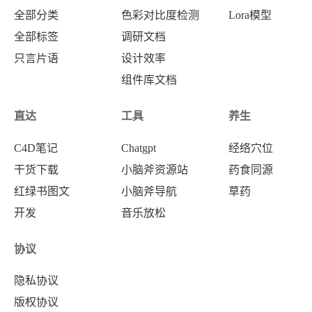
全部分类
色彩对比度检测
Lora模型
全部标签
调研文档
只言片语
设计效率
组件库文档
直达
工具
养生
C4D笔记
Chatgpt
经络穴位
干货下载
小脑斧资源站
药食同源
红绿书图文
小脑斧导航
草药
开发
音乐放松
协议
隐私协议
版权协议