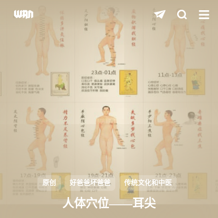
shift
K
关闭快捷键功能
shift
A
打开中控台
shift
M
播放/暂停音乐
shift
D
深色/浅色显示模式
shift
S
站内搜索
shift
R
随机访问
shift
H
返回首页
原创
好爸爸坏爸爸
传统文化和中医
shift
L
友链页面
人体穴位——耳尖