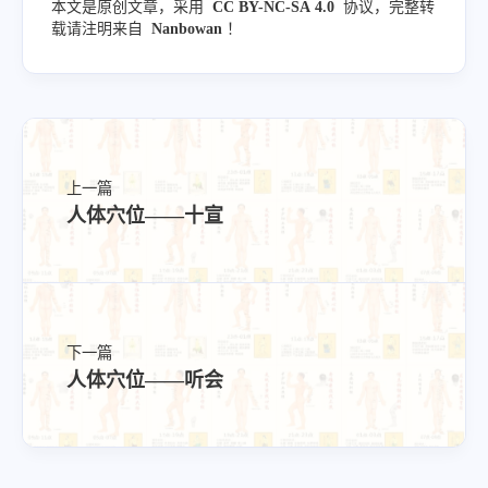
本文是原创文章，采用
CC BY-NC-SA 4.0
协议，完整转
载请注明来自
Nanbowan
！
上一篇
人体穴位——十宣
下一篇
人体穴位——听会