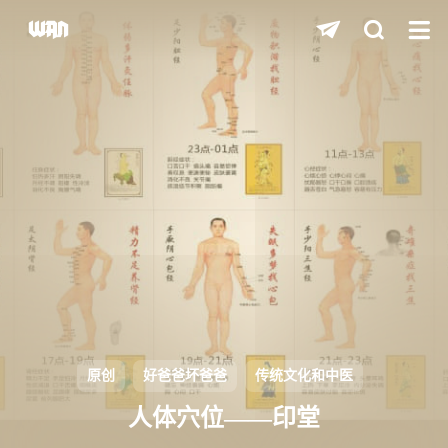
shift
K
关闭快捷键功能
shift
A
打开中控台
shift
M
播放/暂停音乐
shift
D
深色/浅色显示模式
shift
S
站内搜索
shift
R
随机访问
shift
H
返回首页
原创
好爸爸坏爸爸
传统文化和中医
shift
L
友链页面
人体穴位——印堂