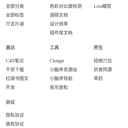
全部分类
色彩对比度检测
Lora模型
全部标签
调研文档
只言片语
设计效率
组件库文档
直达
工具
养生
C4D笔记
Chatgpt
经络穴位
干货下载
小脑斧资源站
药食同源
红绿书图文
小脑斧导航
草药
开发
音乐放松
协议
隐私协议
版权协议