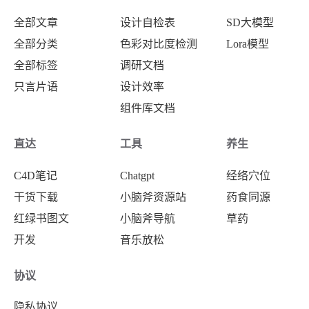
全部文章
设计自检表
SD大模型
全部分类
色彩对比度检测
Lora模型
全部标签
调研文档
只言片语
设计效率
组件库文档
直达
工具
养生
C4D笔记
Chatgpt
经络穴位
干货下载
小脑斧资源站
药食同源
红绿书图文
小脑斧导航
草药
开发
音乐放松
协议
隐私协议