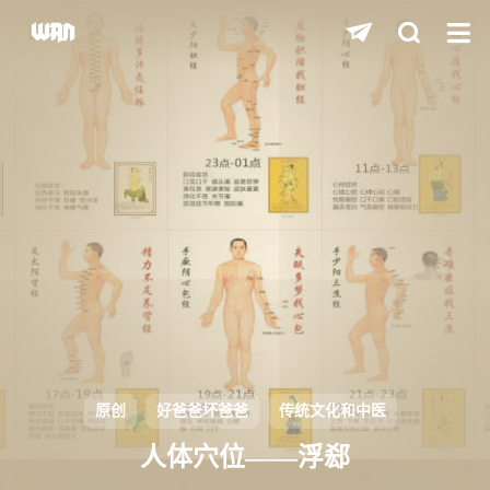
shift
K
关闭快捷键功能
shift
A
打开中控台
shift
M
播放/暂停音乐
shift
D
深色/浅色显示模式
shift
S
站内搜索
shift
R
随机访问
shift
H
返回首页
原创
好爸爸坏爸爸
传统文化和中医
shift
L
友链页面
人体穴位——浮郄