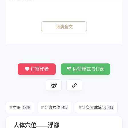
《铜人》针五分，灸三壮。
阅读全文
打赏作者
运营模式与订阅
中医
经络穴位
针灸大成笔记
#
1776
#
410
#
412
人体穴位——浮郄