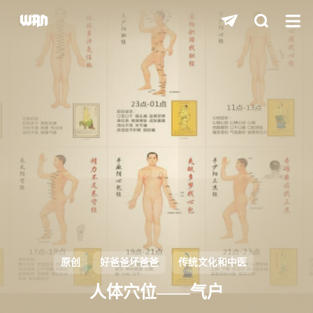
shift
K
关闭快捷键功能
shift
A
打开中控台
shift
M
播放/暂停音乐
shift
D
深色/浅色显示模式
shift
S
站内搜索
shift
R
随机访问
shift
H
返回首页
原创
好爸爸坏爸爸
传统文化和中医
shift
L
友链页面
人体穴位——气户