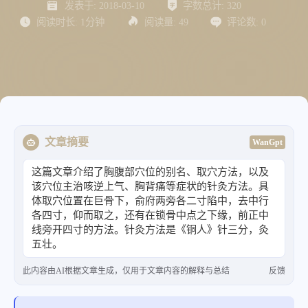
发表于:
2018-03-10
字数总计:
320
阅读时长:
1分钟
阅读量:
49
评论数:
0
文章摘要
WanGpt
这篇文章介绍了胸腹部穴位的别名、取穴方法，以及
该穴位主治咳逆上气、胸背痛等症状的针灸方法。具
体取穴位置在巨骨下，俞府两旁各二寸陷中，去中行
各四寸，仰而取之，还有在锁骨中点之下缘，前正中
线旁开四寸的方法。针灸方法是《铜人》针三分，灸
五壮。
此内容由AI根据文章生成，仅用于文章内容的解释与总结
反馈