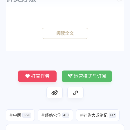
《针灸大成》
《铜人》针三分，灸五壮。
阅读全文
打赏作者
运营模式与订阅
中医
经络穴位
针灸大成笔记
#
1776
#
410
#
412