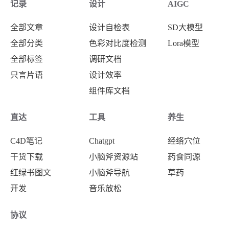
记录
设计
AIGC
全部文章
设计自检表
SD大模型
全部分类
色彩对比度检测
Lora模型
全部标签
调研文档
只言片语
设计效率
组件库文档
直达
工具
养生
C4D笔记
Chatgpt
经络穴位
干货下载
小脑斧资源站
药食同源
红绿书图文
小脑斧导航
草药
开发
音乐放松
协议