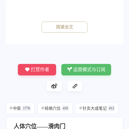
《针灸大成》
《铜人》灸五壮，针八分。
阅读全文
打赏作者
运营模式与订阅
中医
经络穴位
针灸大成笔记
#
1776
#
410
#
412
人体穴位——滑肉门