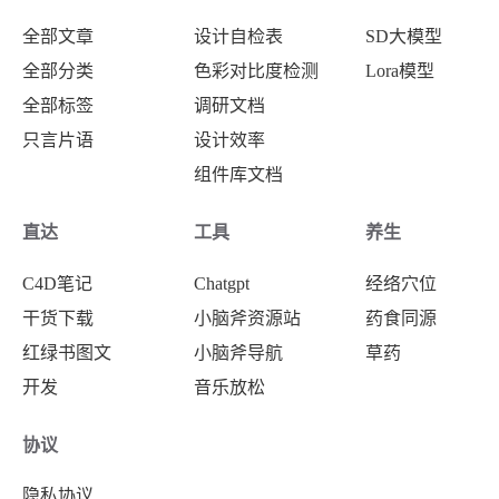
全部文章
设计自检表
SD大模型
全部分类
色彩对比度检测
Lora模型
全部标签
调研文档
只言片语
设计效率
组件库文档
直达
工具
养生
C4D笔记
Chatgpt
经络穴位
干货下载
小脑斧资源站
药食同源
红绿书图文
小脑斧导航
草药
开发
音乐放松
协议
隐私协议