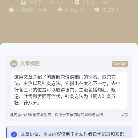
发表于:
2018-03-10
字数总计:
305
阅读时长:
1分钟
阅读量:
11
评论数:
0
文章摘要
WanGpt
这篇文章介绍了胸腹部穴位滑幽门的别名、取穴方
法、主治以及针灸方法。它指出在太乙下一寸，去中
行各三寸的位置可以取得该穴，主治包括癫狂、呕
逆、吐舌和舌强等症状，针灸方法为《铜人》灸五
壮，针八分。
此内容由AI根据文章生成，仅用于文章内容的解释与总结
反馈
文章协议：本文内容仅用于本站作者自学记录和知识