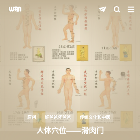
shift
K
关闭快捷键功能
shift
A
打开中控台
shift
M
播放/暂停音乐
shift
D
深色/浅色显示模式
shift
S
站内搜索
shift
R
随机访问
shift
H
返回首页
原创
好爸爸坏爸爸
传统文化和中医
shift
L
友链页面
人体穴位——滑肉门