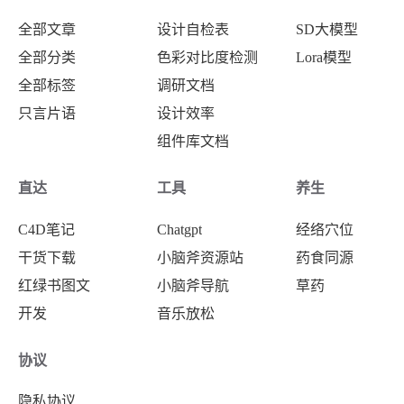
全部文章
设计自检表
SD大模型
全部分类
色彩对比度检测
Lora模型
全部标签
调研文档
只言片语
设计效率
组件库文档
直达
工具
养生
C4D笔记
Chatgpt
经络穴位
干货下载
小脑斧资源站
药食同源
红绿书图文
小脑斧导航
草药
开发
音乐放松
协议
隐私协议