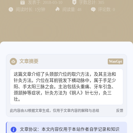
发表于:
2018-03-10
字数总计:
305
阅读时长:
1分钟
阅读量:
48
评论数:
0
文章摘要
WanGpt
这篇文章介绍了头颈部穴位的取穴方法，及其主治和
针灸方法。穴位在耳前锐发下横动脉中，属于手足少
阳、手太阳三脉之会。主治包括头重痛、牙车引急、
颈颔肿等症状，针灸方法为《铜人》针七分，灸三
壮。
此内容由AI根据文章生成，仅用于文章内容的解释与总结
反馈
文章协议：本文内容仅用于本站作者自学记录和知识