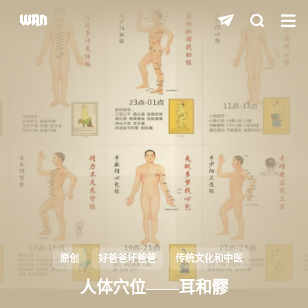
shift
K
关闭快捷键功能
shift
A
打开中控台
shift
M
播放/暂停音乐
shift
D
深色/浅色显示模式
shift
S
站内搜索
shift
R
随机访问
shift
H
返回首页
原创
好爸爸坏爸爸
传统文化和中医
shift
L
友链页面
人体穴位——耳和髎