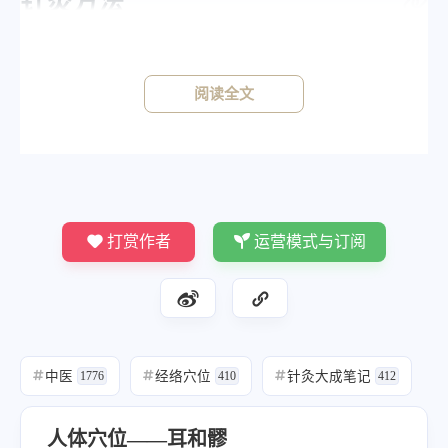
针灸方法
《针灸大成》
《铜人》针七分，灸三壮。
阅读全文
打赏作者
运营模式与订阅
中医
经络穴位
针灸大成笔记
#
1776
#
410
#
412
人体穴位——耳和髎