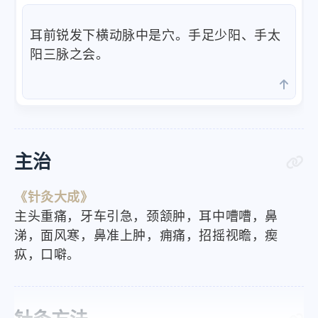
耳前锐发下横动脉中是穴。手足少阳、手太
阳三脉之会。
主治
《针灸大成》
主头重痛，牙车引急，颈颔肿，耳中嘈嘈，鼻
涕，面风寒，鼻准上肿，痈痛，招摇视瞻，瘈
疭，口噼。