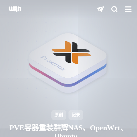
shift
K
关闭快捷键功能
shift
A
打开中控台
shift
M
播放/暂停音乐
shift
D
深色/浅色显示模式
shift
S
站内搜索
shift
R
随机访问
shift
H
返回首页
原创
记录
shift
L
友链页面
PVE容器重装群辉NAS、OpenWrt、
Ubuntu...