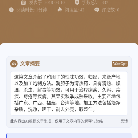
发表于:
2018-03-10
字数总计:
337
阅读时长:
1分钟
阅读量:
42
评论数:
0
文章摘要
WanGpt
这篇文章介绍了鸦胆子的性味功效，归经，来源产地
以及加工炮制方法。鸦胆子为清热药，具有清热、燥
湿、杀虫、解毒等功效，可用于治疗痢疾、久泻、疟
疾、痔疮等疾病。其果实秋季成熟采收，主要产地包
括广东、广西、福建、台湾等地。加工方法包括簸净
杂质，洗净，晒干，剥去外壳，取整仁。
此内容由AI根据文章生成，仅用于文章内容的解释与总结
反馈