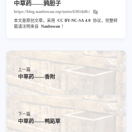
中草药——鸦胆子
https://blog.nanbowan.top/notes/6381ddfc/
本文是原创文章，采用
CC BY-NC-SA 4.0
协议，完整转
载请注明来自
Nanbowan
！
别名
-
上一篇
常用方
中草药——香附
-
下一篇
使用注意
中草药——鸭跖草