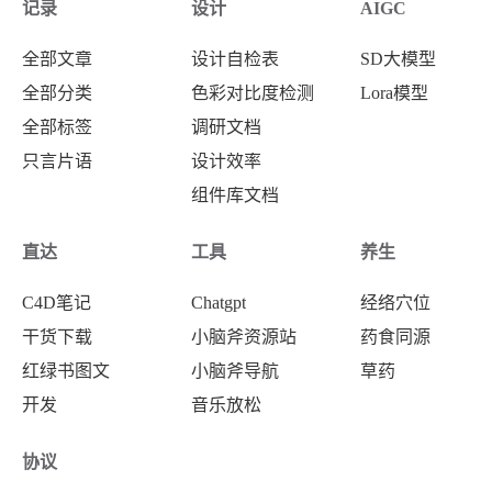
记录
设计
AIGC
全部文章
设计自检表
SD大模型
全部分类
色彩对比度检测
Lora模型
全部标签
调研文档
只言片语
设计效率
组件库文档
直达
工具
养生
C4D笔记
Chatgpt
经络穴位
干货下载
小脑斧资源站
药食同源
红绿书图文
小脑斧导航
草药
开发
音乐放松
协议
加工炮制