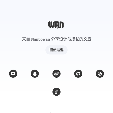
来源产地
《中药大辞典》
来自 Nanbowan 分享设计与成长的文章
随便逛逛
为苦木科植物鸦胆子的果实。秋季果实成熟时采
收。除净枝叶杂质，晒干。
生长在草地、灌木丛中及路旁向阳处。分布福
建、广西、云南、台湾、广东等地。主产广东、
广西。福建、台湾亦产。
产地