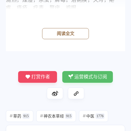
清热，燥湿，杀虫，解毒。治痢疾，久泻，疟
疾，痔疮，疔毒，赘疣，鸡眼。
归经
阅读全文
打赏作者
运营模式与订阅
草药
神农本草经
中医
#
915
#
915
#
1776