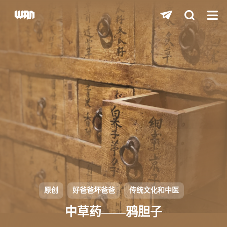
shift
K
关闭快捷键功能
shift
A
打开中控台
shift
M
播放/暂停音乐
shift
D
深色/浅色显示模式
shift
S
站内搜索
shift
R
随机访问
shift
H
返回首页
原创
好爸爸坏爸爸
传统文化和中医
shift
L
友链页面
中草药——鸦胆子