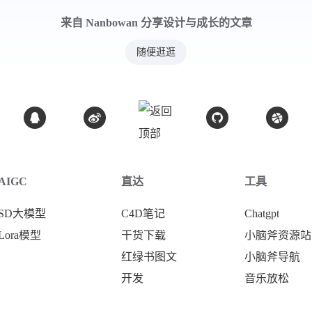
来自 Nanbowan 分享设计与成长的文章
随便逛逛
AIGC
直达
工具
SD大模型
C4D笔记
Chatgpt
Lora模型
干货下载
小脑斧资源站
红绿书图文
小脑斧导航
开发
音乐放松