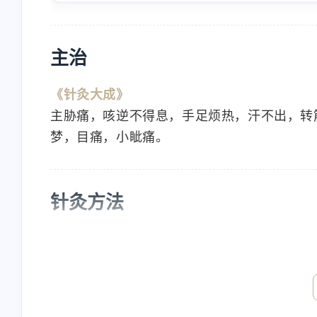
主治
《针灸大成》
主胁痛，咳逆不得息，手足烦热，汗不出，转
梦，目痛，小眦痛。
互动
最近评论
针灸方法
《针灸大成》
Nanbowan
nick
《素注》针一分，留一呼。《甲乙》留三呼，
欢迎[图片]
will check
4/23/2024
4/23/2024