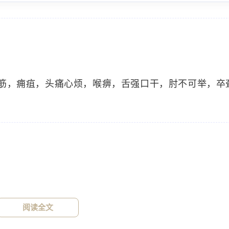
筋，痈疽，头痛心烦，喉痹，舌强口干，肘不可举，卒
标签
寻找感兴趣的领域
1776
915
915
中医
神农本草经
草药
药食
灸三壮。
34
33
32
设计原则
AIGC
定律
Stable-Di
阅读全文
15
14
13
用户体验设计
C4D
技巧
用户