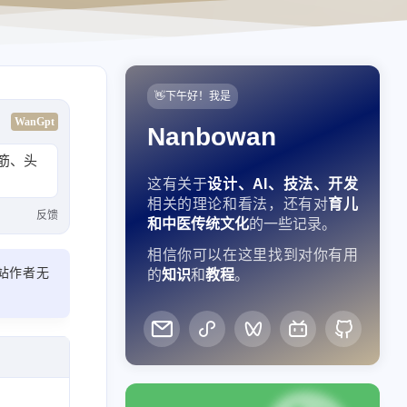
👋下午好！我是
WanGpt
Nanbowan
筋、头
这有关于
设计、AI、技法、开发
相关的理论和看法，还有对
育儿
反馈
和中医传统文化
的一些记录。
相信你可以在这里找到对你有用
站作者无
的
知识
和
教程
。