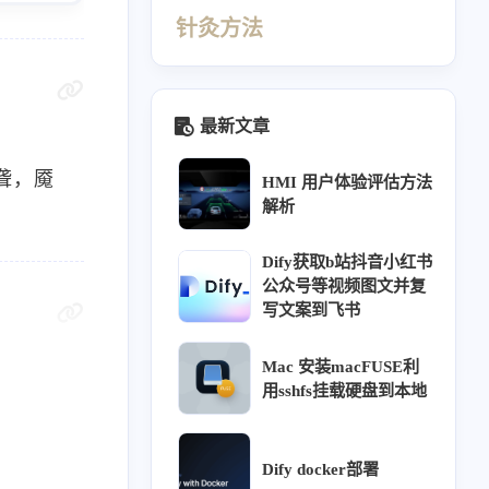
针灸方法
最新文章
聋，魇
HMI 用户体验评估方法
解析
Dify获取b站抖音小红书
公众号等视频图文并复
写文案到飞书
440
412
410
69
Mac 安装macFUSE利
同源
针灸大成笔记
经络穴位
理论
用sshfs挂载硬盘到本地
26
26
23
18
16
ffusion
热门
用户体验
教程
方法
12
11
9
9
调研
阿诺德渲染器
组件库
交互
Dify docker部署