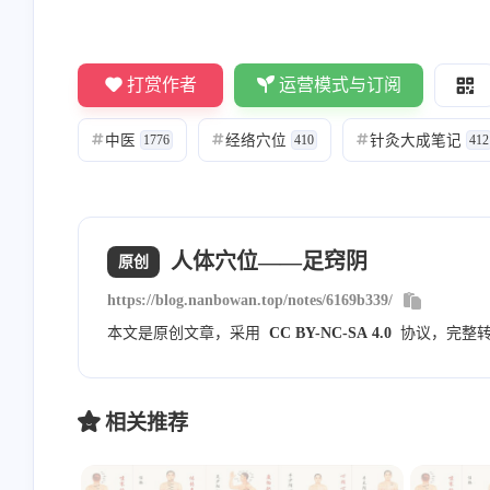
Nanbowan
敬业的大蒜
打赏作者
运营模式与订阅
[图片] 内部分享的，暂时不
看不到[图片]
对外公开
中医
经络穴位
针灸大成笔记
#
1776
#
410
#
412
8/23/2023
8/23/2023
Nanbowan
Nanbowan
人体穴位——足窍阴
原创
请勾选上方的四个复选框 然
邮箱通知模版测试
https://blog.nanbowan.top/notes/6169b339/
后评论框就会显示出来就可
以申请友链了！一起共同进
本文是原创文章，采用
CC BY-NC-SA 4.0
协议，完整
7/20/2023
6/9/2023
步！
相关推荐