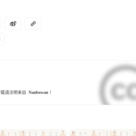
9
9
7
UI设计规范
字体
小妙招
交互设
4
4
4
4
竞品分析
群辉
NAS
Illustrator
3
3
3
2
学习
Hexo
图标
图标库
伤寒
2
2
2
2
养生锻炼
反向代理
PVE
MiniO
2
2
2
2
小程序
Dify
github
开发术语
2
2
2
1
1
预设
模板
海报
配色
样式
2025
2024
15
73
篇
篇
1
1
1
1
调研
Banner
用户访谈
金匮要略
转载请注明来自
Nanbowan
！
2021
2020
1
1
1
1
Alist
SSL证书
重构
表单
趋
45
18
篇
篇
1
1
1
1
数据
指标
思源黑体
心智模型
1
1
1
waline
小月龄宝宝
高热惊厥
发烧