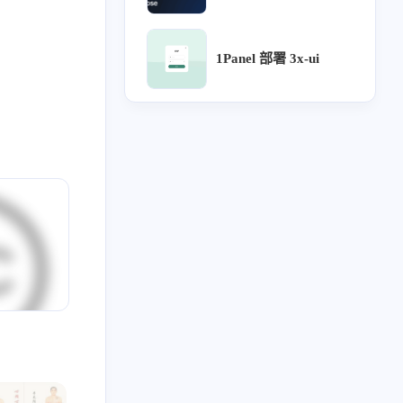
6
5
5
5
4
计沉思录
UI
Lora
源文件
针灸大成
1Panel 部署 3x-ui
3
3
3
3
用户体验地图
宝塔
企业级UI规范
流程
2
2
2
2
2
论
方剂
ICON
用户研究
可视化大屏
2
2
2
2
只言片语
MAC
设计检查
设计流程
2
2
2
2
2
网站自定义
B端
UX
webhook
Chatgpt
1
1
1
阿里云盘
Arnold Procedural
行业公司名单
2023
2022
48
34
篇
篇
1
1
1
1
药膳
自建API
subconverter
Sub-Web
2019
全部文章
1
1
1
1
1
1
势
分享
表格
食疗
单方
土方
59
2036
篇
篇
1
1
1
1
红包封面
复盘
导入导出
评论系统
1
1
1
1
1
审批流程
好爸爸坏爸爸
组件化
图表库