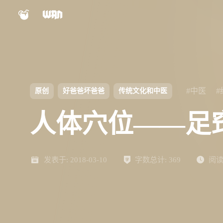
小程序
公众号
shift
K
关闭快捷键功能
视频号
Nexus文档
shift
A
打开中控台
#中医
原创
好爸爸坏爸爸
传统文化和中医
shift
M
播放/暂停音乐
Panel文档
人体穴位——足
shift
D
深色/浅色显示模式
shift
S
站内搜索
ChatGPT
AIBB
shift
R
发表于:
随机访问
2018-03-10
字数总计:
369
阅读
shift
H
返回首页
设计自检表
对比度检测
shift
L
友链页面
Keypal
LinkTMD