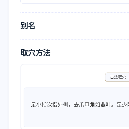
别名
取穴方法
古法取穴
足小指次指外侧，去爪甲角如韭叶。足少