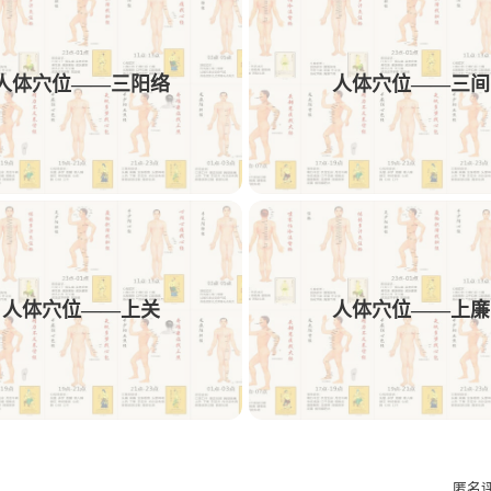
1
1
1
1
动效
AE
中药饮
可用性
交付
人体穴位——三阳络
人体穴位——三间
1
1
1
1
文案
多列表单
树结构
交互方案
1
1
1
AE/PR插件预设
Obsidian
插件
Ro
1
1
1
1
PicList
图床
Memos
sshfs
We
1
1
1
1
短视频解析
机舱
HMI
C端
F
1
1
1
设计规则
Bark
Ai插件
Astute Gra
人体穴位——上关
人体穴位——上廉
1
1
1
Ant Design
微文案
kinetic-typo-pack
匿名