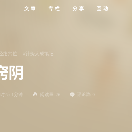
文章
专栏
分享
互动
#经络穴位
#针灸大成笔记
窍阴
时长:
1分钟
阅读量:
26
评论数:
0