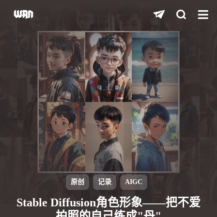
shift
K
关闭快捷键功能
shift
A
打开中控台
shift
M
播放/暂停音乐
shift
D
深色/浅色显示模式
shift
S
站内搜索
shift
R
随机访问
shift
H
返回首页
原创
记录
AIGC
shift
L
友链页面
Stable Diffusion角色形象——把不爱
拍照的自己练成"丹"