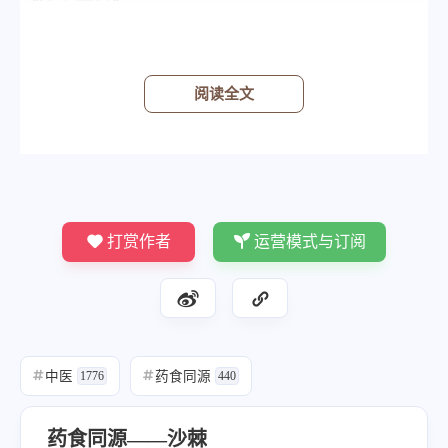
《晶珠本草》
活肺病、喉病……益血。
《如意宝树》
阅读全文
沙棘果治消化不良、肝病。
归经
打赏作者
运营模式与订阅
中医
药食同源
#
1776
#
440
药食同源——沙棘