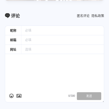
气，开胃消食，又可化阴生津。
适用于脾气虚弱或脾胃气阴两伤，食少纳
差，消化不良，脘腹胀痛，体倦乏力者，
评论
匿名评论
隐私政策
《四部医典》以之与芫荽子、藏木香、余甘
子等同用。
昵称
沙棘山楂麦芽茶（验方）
邮箱
网址
人群宜忌
宜用体质
0/500
发送
气虚、痰湿、血瘀体质尤宜；脾胃虚弱易积食体
质尤宜