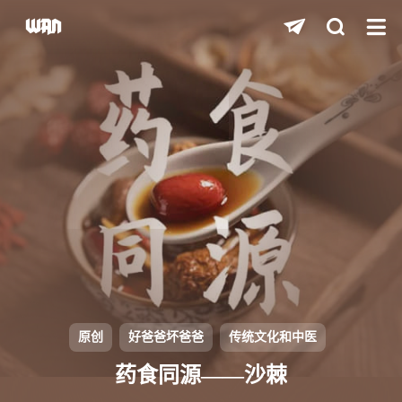
shift
K
关闭快捷键功能
shift
A
打开中控台
shift
M
播放/暂停音乐
shift
D
深色/浅色显示模式
shift
S
站内搜索
shift
R
随机访问
shift
H
返回首页
原创
好爸爸坏爸爸
传统文化和中医
shift
L
友链页面
药食同源——沙棘