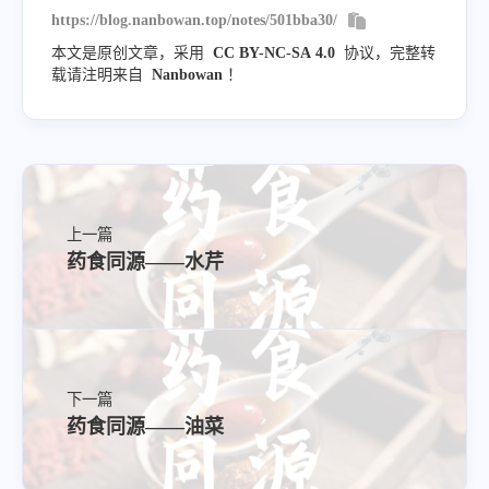
https://blog.nanbowan.top/notes/501bba30/
本文是原创文章，采用
CC BY-NC-SA 4.0
协议，完整转
载请注明来自
Nanbowan
！
上一篇
药食同源——水芹
应用
脾虚食少，食积腹痛
咳嗽痰多
瘀血经闭，胸痹心痛，跌扑瘀肿
下一篇
药食同源——油菜
本品甘酸而温，归脾、胃经，既能温养脾