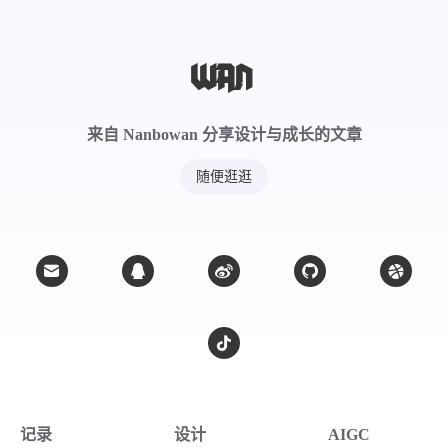
宜用病症
慢性胃溃疡、高血糖、高血脂、心肌缺血、贫
血、咳嗽咳痰、肝炎、肿瘤、免疫功能低下、预
来自 Nanbowan 分享设计与成长的文章
防血栓
随便逛逛
记录
设计
AIGC