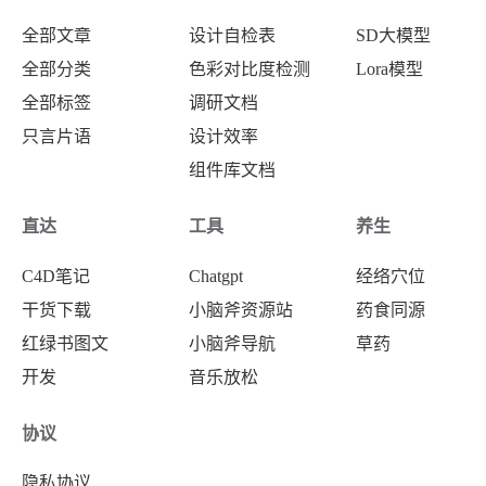
全部文章
设计自检表
SD大模型
全部分类
色彩对比度检测
Lora模型
全部标签
调研文档
只言片语
设计效率
组件库文档
直达
工具
养生
C4D笔记
Chatgpt
经络穴位
干货下载
小脑斧资源站
药食同源
红绿书图文
小脑斧导航
草药
开发
音乐放松
协议
隐私协议