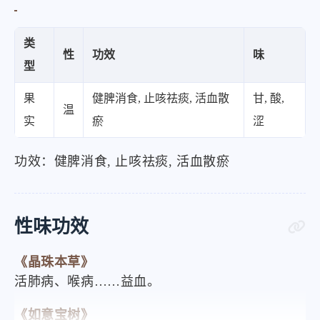
类
性
功效
味
型
果
健脾消食, 止咳祛痰, 活血散
甘, 酸,
温
实
瘀
涩
功效：健脾消食, 止咳祛痰, 活血散瘀
性味功效