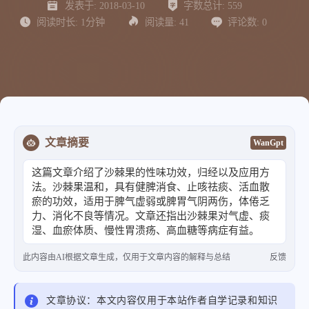
发表于:
2018-03-10
字数总计:
559
阅读时长:
1分钟
阅读量:
41
评论数:
0
文章摘要
WanGpt
这篇文章介绍了沙棘果的性味功效，归经以及应用方
法。沙棘果温和，具有健脾消食、止咳祛痰、活血散
瘀的功效，适用于脾气虚弱或脾胃气阴两伤，体倦乏
力、消化不良等情况。文章还指出沙棘果对气虚、痰
湿、血瘀体质、慢性胃溃疡、高血糖等病症有益。
此内容由AI根据文章生成，仅用于文章内容的解释与总结
反馈
文章协议：本文内容仅用于本站作者自学记录和知识