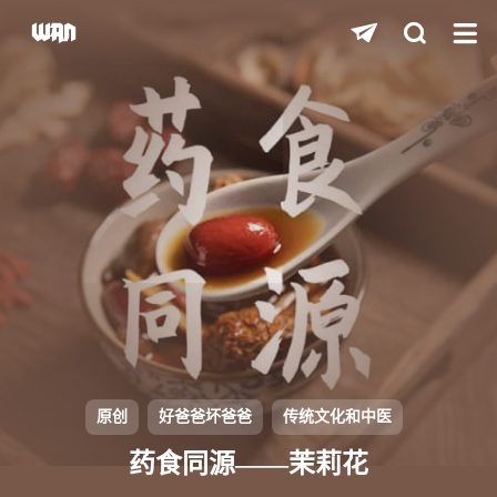
shift
K
关闭快捷键功能
shift
A
打开中控台
shift
M
播放/暂停音乐
shift
D
深色/浅色显示模式
shift
S
站内搜索
shift
R
随机访问
shift
H
返回首页
原创
好爸爸坏爸爸
传统文化和中医
shift
L
友链页面
药食同源——茉莉花