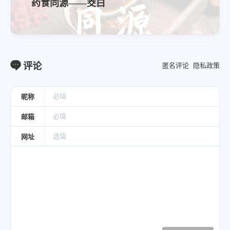
药食同源——茭白
人群宜忌
评论
匿名评论
隐私政策
宜用体质
气郁体质尤宜
昵称
邮箱
宜用病症
网址
抑郁情绪、消化不良、胃炎、胃溃疡、腹痛腹
泻、胁肋疼痛、痛经、口臭、头晕、视物不清、
暑湿头痛