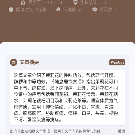
发表于:
2018-03-10
字数总计:
358
阅读时长:
1分钟
阅读量:
43
评论数:
0
文章摘要
WanGpt
这篇文章介绍了茉莉花的性味功效，包括理气开郁、
辟秽和中等功效。《随息居饮食谱》指出茉莉花可和
中下气，辟秽浊，治下痢腹痛。此外，茉莉花在不同
食谱中的应用包括茉莉花粥、茉莉花清汤、茉莉花糖
水、茉莉花银杞明目汤和茉莉花茶等。适宜体质为气
郁体质，宜用于抑郁情绪、消化不良、胃炎、胃溃
疡、腹痛腹泻、胁肋疼痛、痛经、口臭、头晕、视物
不清、暑湿头痛等病症。
此内容由AI根据文章生成，仅用于文章内容的解释与总结
反馈