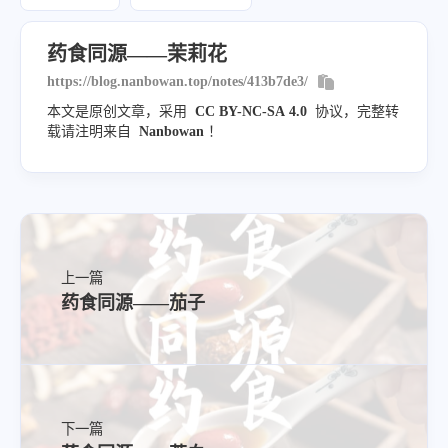
药食同源——茉莉花
https://blog.nanbowan.top/notes/413b7de3/
本文是原创文章，采用
CC BY-NC-SA 4.0
协议，完整转
载请注明来自
Nanbowan
！
应用
胃痛、胁肋疼痛、情绪低落
头晕眼花
上一篇
药食同源——茄子
茉莉花粥（《中华食物疗法大全》）
茉莉花清汤（《四季补品精选》）
茉莉花糖水（《饮食疗法》）
下一篇