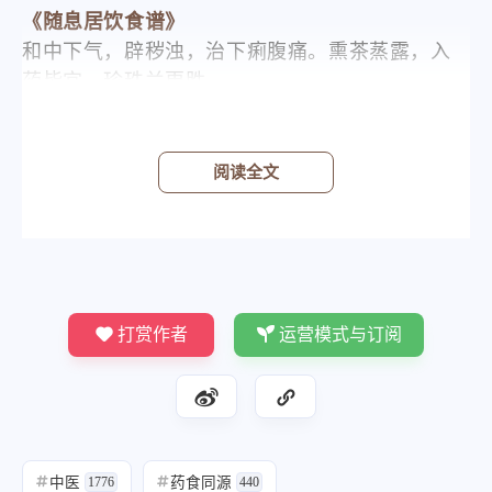
《随息居饮食谱》
和中下气，辟秽浊，治下痢腹痛。熏茶蒸露，入
药皆宜。珍珠兰更胜。
阅读全文
归经
打赏作者
运营模式与订阅
中医
药食同源
#
1776
#
440