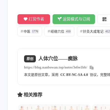
Nanbowan
敬业的大蒜
打赏作者
运营模式与订阅
[图片] 内部分享的，暂时不
看不到[图片]
对外公开
中医
经络穴位
针灸大成笔记
#
1776
#
410
#
412
8/23/2023
8/23/2023
Nanbowan
Nanbowan
人体穴位——瘈脉
原创
请勾选上方的四个复选框 然
邮箱通知模版测试
https://blog.nanbowan.top/notes/3efee1bb/
后评论框就会显示出来就可
以申请友链了！一起共同进
本文是原创文章，采用
CC BY-NC-SA 4.0
协议，完整
7/20/2023
6/9/2023
步！
相关推荐