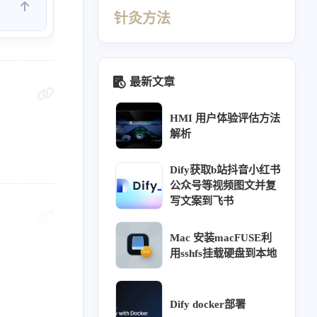
针灸方法
最新文章
HMI 用户体验评估方法
解析
Dify获取b站抖音小红书
公众号等视频图文并复
写文案到飞书
440
412
410
69
Mac 安装macFUSE利
同源
针灸大成笔记
经络穴位
理论
用sshfs挂载硬盘到本地
26
26
23
18
16
ffusion
热门
用户体验
教程
方法
12
11
9
9
调研
阿诺德渲染器
组件库
交互
Dify docker部署