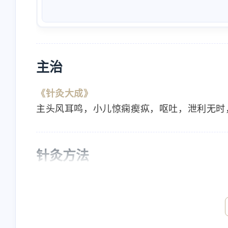
主治
《针灸大成》
主头风耳鸣，小儿惊痫瘈疭，呕吐，泄利无时
互动
最近评论
针灸方法
Nanbowan
nick
《针灸大成》
欢迎[图片]
will check
《铜人》刺出血如豆汁，不宜多出。针一分，
4/23/2024
4/23/2024