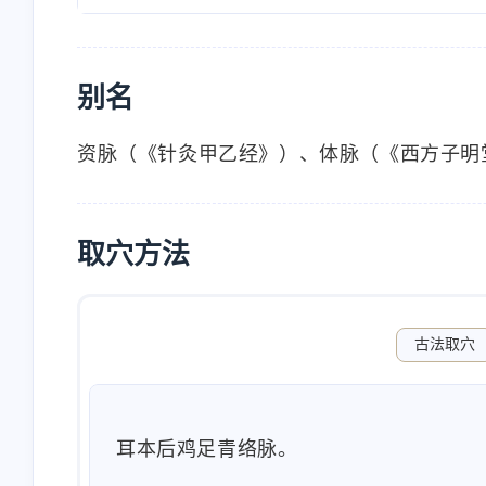
别名
资脉（《针灸甲乙经》）、体脉（《西方子明
取穴方法
古法取穴
耳本后鸡足青络脉。