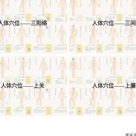
1
1
1
1
动效
AE
中药饮
可用性
交付
人体穴位——三阳络
人体穴位——三间
1
1
1
1
文案
多列表单
树结构
交互方案
1
1
1
AE/PR插件预设
Obsidian
插件
Ro
1
1
1
1
PicList
图床
Memos
sshfs
We
1
1
1
1
短视频解析
机舱
HMI
C端
F
1
1
1
设计规则
Bark
Ai插件
Astute Gra
人体穴位——上关
人体穴位——上廉
1
1
1
Ant Design
微文案
kinetic-typo-pack
匿名