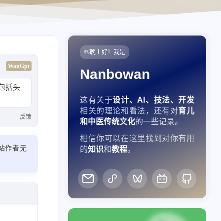
👋晚上好！我是
WanGpt
Nanbowan
包括头
这有关于
设计、AI、技法、开发
相关的理论和看法，还有对
育儿
反馈
和中医传统文化
的一些记录。
相信你可以在这里找到对你有用
站作者无
的
知识
和
教程
。