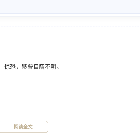
，惊恐，眵瞢目睛不明。
标签
寻找感兴趣的领域
1776
915
915
中医
神农本草经
草药
药食
34
33
32
设计原则
AIGC
定律
Stable-Di
灸三壮。
阅读全文
15
14
13
用户体验设计
C4D
技巧
用户