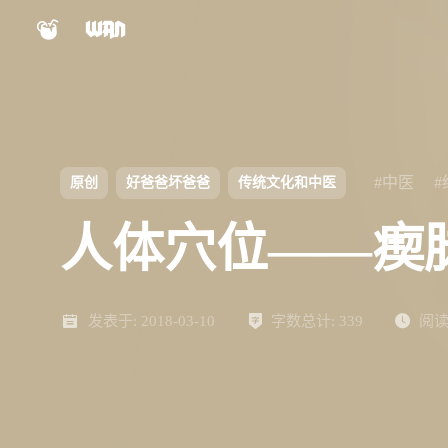
小程序
公众号
shift
K
关闭快捷键功能
视频号
Nexus文档
shift
A
打开中控台
#中医
原创
好爸爸坏爸爸
传统文化和中医
shift
M
播放/暂停音乐
Panel文档
人体穴位——瘈
shift
D
深色/浅色显示模式
shift
S
站内搜索
ChatGPT
AIBB
shift
R
发表于:
随机访问
2018-03-10
字数总计:
339
阅读
shift
H
返回首页
设计自检表
对比度检测
shift
L
友链页面
Keypal
LinkTMD