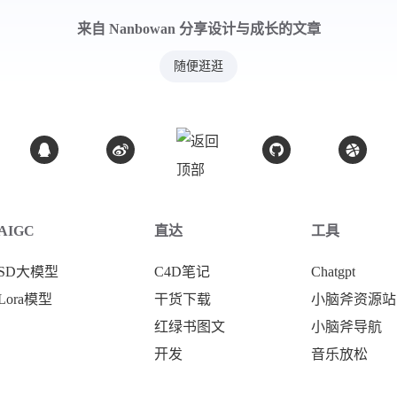
来自 Nanbowan 分享设计与成长的文章
随便逛逛
AIGC
直达
工具
SD大模型
C4D笔记
Chatgpt
Lora模型
干货下载
小脑斧资源站
红绿书图文
小脑斧导航
开发
音乐放松