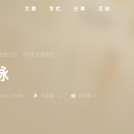
文章
专栏
分享
互动
#经络穴位
#针灸大成笔记
脉
时长:
1分钟
阅读量:
36
评论数:
0