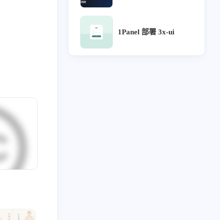
6
5
5
5
4
计沉思录
UI
Lora
源文件
针灸大成
1Panel 部署 3x-ui
3
3
3
3
用户体验地图
宝塔
企业级UI规范
流程
2
2
2
2
2
论
方剂
ICON
用户研究
可视化大屏
2
2
2
2
只言片语
MAC
设计检查
设计流程
2
2
2
2
2
网站自定义
B端
UX
webhook
Chatgpt
1
1
1
阿里云盘
Arnold Procedural
行业公司名单
2023
2022
48
34
篇
篇
1
1
1
1
药膳
自建API
subconverter
Sub-Web
2019
全部文章
1
1
1
1
1
1
势
分享
表格
食疗
单方
土方
59
2036
篇
篇
1
1
1
1
红包封面
复盘
导入导出
评论系统
1
1
1
1
1
审批流程
好爸爸坏爸爸
组件化
图表库