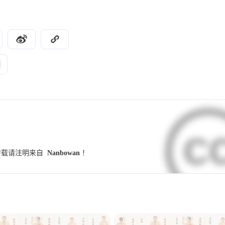
9
9
7
UI设计规范
字体
小妙招
交互设
4
4
4
4
竞品分析
群辉
NAS
Illustrator
3
3
3
2
学习
Hexo
图标
图标库
伤寒
2
2
2
2
养生锻炼
反向代理
PVE
MiniO
2
2
2
2
小程序
Dify
github
开发术语
2
2
2
1
1
预设
模板
海报
配色
样式
2025
2024
15
73
篇
篇
1
1
1
1
调研
Banner
用户访谈
金匮要略
转载请注明来自
Nanbowan
！
2021
2020
1
1
1
1
Alist
SSL证书
重构
表单
趋
45
18
篇
篇
1
1
1
1
数据
指标
思源黑体
心智模型
1
1
1
waline
小月龄宝宝
高热惊厥
发烧