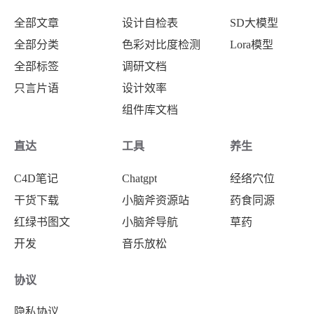
全部文章
设计自检表
SD大模型
全部分类
色彩对比度检测
Lora模型
全部标签
调研文档
只言片语
设计效率
组件库文档
直达
工具
养生
C4D笔记
Chatgpt
经络穴位
干货下载
小脑斧资源站
药食同源
红绿书图文
小脑斧导航
草药
开发
音乐放松
协议
隐私协议