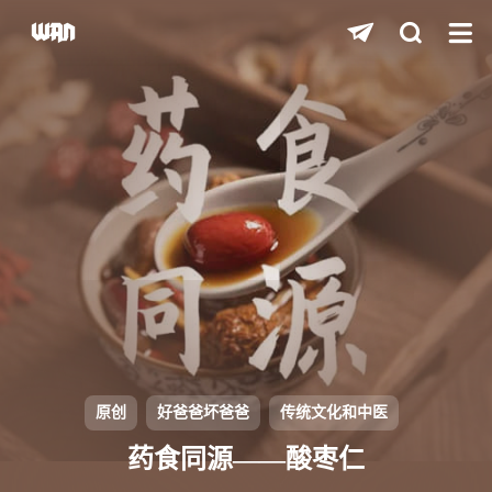
shift
K
关闭快捷键功能
shift
A
打开中控台
shift
M
播放/暂停音乐
shift
D
深色/浅色显示模式
shift
S
站内搜索
shift
R
随机访问
shift
H
返回首页
原创
好爸爸坏爸爸
传统文化和中医
shift
L
友链页面
药食同源——酸枣仁