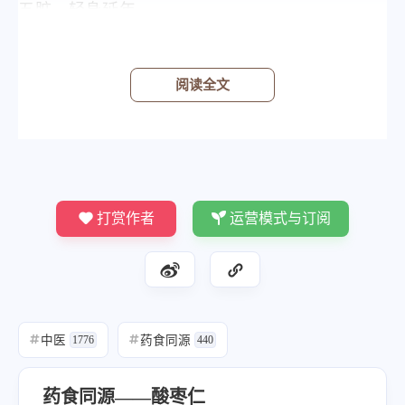
五脏，轻身延年。
《名医别录》
主心烦不得眠……虚汗，烦渴，补中，益肝气，
阅读全文
坚筋骨，助阴气。
《本草纲目》
其仁甘而润，故熟用疗胆虚不得眠，烦渴虚汗之
证；生用疗胆热好眠，皆足厥阴、少阳药也。
打赏作者
运营模式与订阅
归经
中医
药食同源
#
1776
#
440
药食同源——酸枣仁