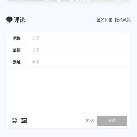
本品味甘，入心、肝经，能养心阴、益肝血
而宁心安神，为养心安神之要药，尤宜于心
评论
匿名评论
隐私政策
肝阴血亏虚，心失所养之虚烦不眠，惊悸多
梦，常与知母、茯苓、川芎等同用，如酸枣
昵称
仁汤（《金匮要略》）；
邮箱
治心脾气血亏虚，惊悸不安，体倦失眠者，
常与黄芪、当归、人参等补养气血药配伍，
网址
如归脾汤（《校注妇人良方》）；
治阴虚血少，心悸失眠，虚烦神疲，梦遗健
忘，手足心热，口舌生疮，舌红少苔，脉细
而数者，常与生地黄、五味子、丹参等药配
伍，如天王补心丹（《摄生秘剖》）。
酸枣仁粥（《太平圣惠方》）
酸枣仁煎饼（《太平圣惠方》）
0/500
发送
小米枣仁粥（《宫廷颐养与食疗粥谱》）
芹菜枣仁汤（《中国药膳学》）