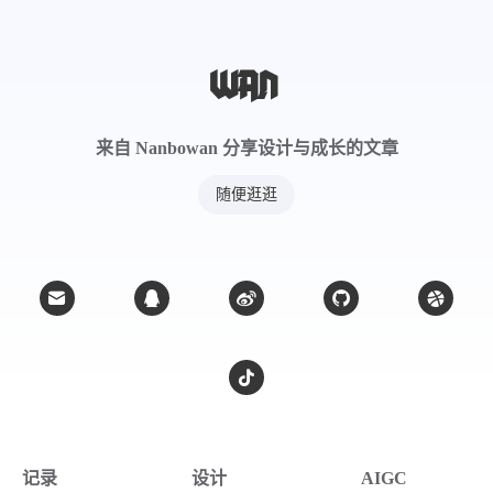
人群宜忌
来自 Nanbowan 分享设计与成长的文章
随便逛逛
宜用体质
血虚、阴虚体质尤宜；心阴虚体质尤宜
宜用病症
失眠、心肌缺血、高血压、高血脂、免疫功能
低、肿瘤、汗多症
记录
设计
AIGC