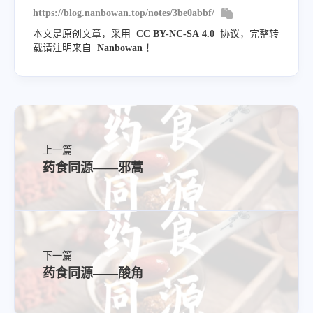
https://blog.nanbowan.top/notes/3be0abbf/
本文是原创文章，采用
CC BY-NC-SA 4.0
协议，完整转
载请注明来自
Nanbowan
！
上一篇
药食同源——邪蒿
应用
下一篇
药食同源——酸角
虚烦不眠，惊悸多梦
体虚多汗
津伤口渴