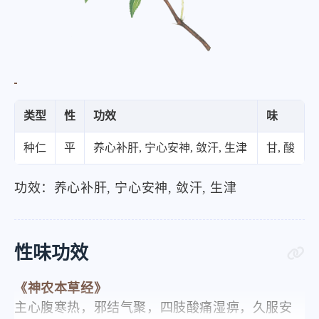
类型
性
功效
味
种仁
平
养心补肝, 宁心安神, 敛汗, 生津
甘, 酸
功效：养心补肝, 宁心安神, 敛汗, 生津
性味功效
《神农本草经》
主心腹寒热，邪结气聚，四肢酸痛湿痹，久服安