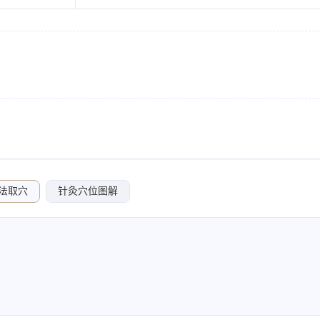
法取穴
针灸穴位图解