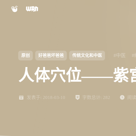
小程序
公众号
shift
K
关闭快捷键功能
视频号
Nexus文档
shift
A
打开中控台
#中医
原创
好爸爸坏爸爸
传统文化和中医
shift
M
播放/暂停音乐
Panel文档
人体穴位——紫
shift
D
深色/浅色显示模式
shift
S
站内搜索
ChatGPT
AIBB
shift
R
发表于:
随机访问
2018-03-10
字数总计:
282
阅读
shift
H
返回首页
设计自检表
对比度检测
shift
L
友链页面
Keypal
LinkTMD