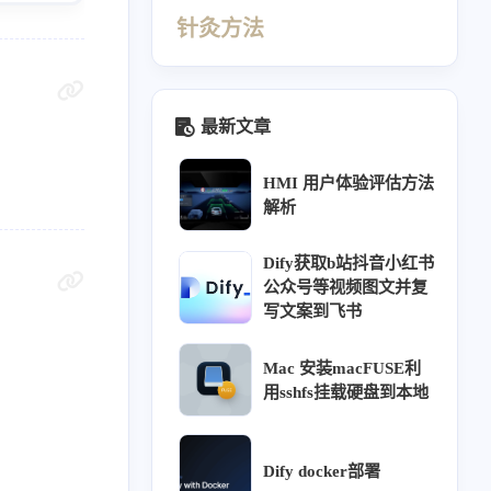
针灸方法
最新文章
HMI 用户体验评估方法
解析
Dify获取b站抖音小红书
公众号等视频图文并复
写文案到飞书
440
412
410
69
Mac 安装macFUSE利
同源
针灸大成笔记
经络穴位
理论
用sshfs挂载硬盘到本地
26
26
23
18
16
ffusion
热门
用户体验
教程
方法
12
11
9
9
调研
阿诺德渲染器
组件库
交互
Dify docker部署