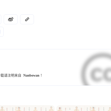
9
9
7
UI设计规范
字体
小妙招
交互设
4
4
4
4
竞品分析
群辉
NAS
Illustrator
3
3
3
2
学习
Hexo
图标
图标库
伤寒
2
2
2
2
养生锻炼
反向代理
PVE
MiniO
2
2
2
2
小程序
Dify
github
开发术语
2
2
2
1
1
预设
模板
海报
配色
样式
2025
2024
15
73
篇
篇
1
1
1
1
调研
Banner
用户访谈
金匮要略
转载请注明来自
Nanbowan
！
2021
2020
1
1
1
1
Alist
SSL证书
重构
表单
趋
45
18
篇
篇
1
1
1
1
数据
指标
思源黑体
心智模型
1
1
1
waline
小月龄宝宝
高热惊厥
发烧