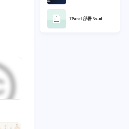
6
5
5
5
4
计沉思录
UI
Lora
源文件
针灸大成
1Panel 部署 3x-ui
3
3
3
3
用户体验地图
宝塔
企业级UI规范
流程
2
2
2
2
2
论
方剂
ICON
用户研究
可视化大屏
2
2
2
2
只言片语
MAC
设计检查
设计流程
2
2
2
2
2
网站自定义
B端
UX
webhook
Chatgpt
1
1
1
阿里云盘
Arnold Procedural
行业公司名单
2023
2022
48
34
篇
篇
1
1
1
1
药膳
自建API
subconverter
Sub-Web
2019
全部文章
1
1
1
1
1
1
势
分享
表格
食疗
单方
土方
59
2036
篇
篇
1
1
1
1
红包封面
复盘
导入导出
评论系统
1
1
1
1
1
审批流程
好爸爸坏爸爸
组件化
图表库