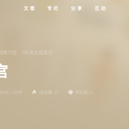
文章
专栏
分享
互动
#经络穴位
#针灸大成笔记
宫
时长:
1分钟
阅读量:
57
评论数:
0