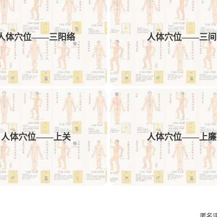
1
1
1
1
动效
AE
中药饮
可用性
交付
人体穴位——三阳络
人体穴位——三间
1
1
1
1
文案
多列表单
树结构
交互方案
1
1
1
AE/PR插件预设
Obsidian
插件
Ro
1
1
1
1
PicList
图床
Memos
sshfs
We
1
1
1
1
短视频解析
机舱
HMI
C端
F
1
1
1
设计规则
Bark
Ai插件
Astute Gra
人体穴位——上关
人体穴位——上廉
1
1
1
Ant Design
微文案
kinetic-typo-pack
匿名