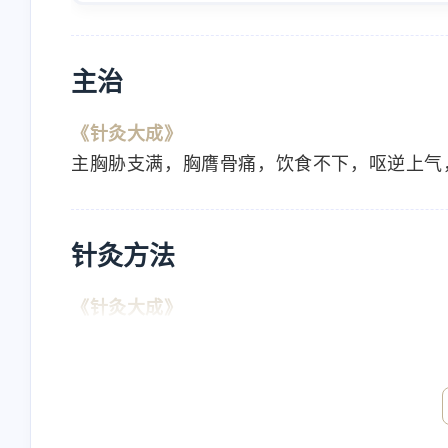
主治
《针灸大成》
主胸胁支满，胸膺骨痛，饮食不下，呕逆上气
互动
最近评论
针灸方法
《针灸大成》
《铜人》灸五壮，针三分。《明下》灸七壮。
Nanbowan
nick
欢迎[图片]
will check
4/23/2024
4/23/2024