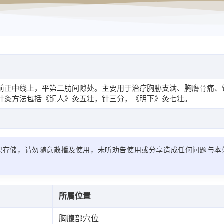
前正中线上，平第二肋间隙处。主要用于治疗胸胁支满、胸膺骨痛、
针灸方法包括《铜人》灸五壮，针三分，《明下》灸七壮。
识存储，请勿随意散播及使用，未听劝告使用或分享造成任何问题与本
所属位置
胸腹部穴位