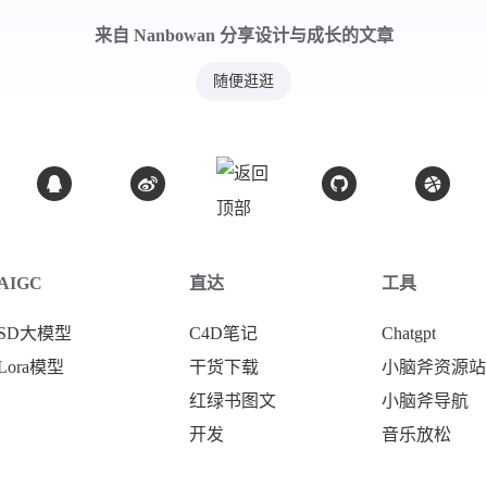
来自 Nanbowan 分享设计与成长的文章
随便逛逛
AIGC
直达
工具
SD大模型
C4D笔记
Chatgpt
Lora模型
干货下载
小脑斧资源站
红绿书图文
小脑斧导航
开发
音乐放松