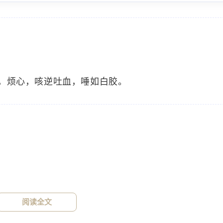
，烦心，咳逆吐血，唾如白胶。
标签
寻找感兴趣的领域
1776
915
915
中医
神农本草经
草药
药食
34
33
32
设计原则
AIGC
定律
Stable-Di
阅读全文
15
14
13
用户体验设计
C4D
技巧
用户