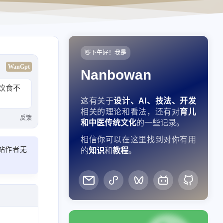
👋下午好！我是
WanGpt
Nanbowan
饮食不
这有关于
设计、AI、技法、开发
相关的理论和看法，还有对
育儿
反馈
和中医传统文化
的一些记录。
相信你可以在这里找到对你有用
站作者无
的
知识
和
教程
。