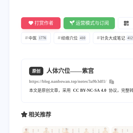
Nanbowan
敬业的大蒜
打赏作者
运营模式与订阅
[图片] 内部分享的，暂时不
看不到[图片]
对外公开
中医
经络穴位
针灸大成笔记
#
1776
#
410
#
412
8/23/2023
8/23/2023
Nanbowan
Nanbowan
人体穴位——紫宫
原创
请勾选上方的四个复选框 然
邮箱通知模版测试
https://blog.nanbowan.top/notes/3a9b3df1/
后评论框就会显示出来就可
以申请友链了！一起共同进
本文是原创文章，采用
CC BY-NC-SA 4.0
协议，完整
7/20/2023
6/9/2023
步！
相关推荐