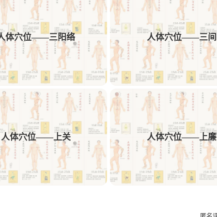
1
1
1
1
动效
AE
中药饮
可用性
交付
人体穴位——三阳络
人体穴位——三间
1
1
1
1
文案
多列表单
树结构
交互方案
1
1
1
AE/PR插件预设
Obsidian
插件
Ro
1
1
1
1
PicList
图床
Memos
sshfs
We
1
1
1
1
短视频解析
机舱
HMI
C端
F
1
1
1
设计规则
Bark
Ai插件
Astute Gra
人体穴位——上关
人体穴位——上廉
1
1
1
Ant Design
微文案
kinetic-typo-pack
匿名