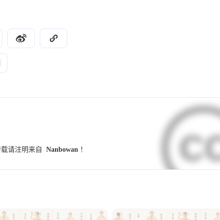
9
9
7
UI设计规范
字体
小妙招
交互设
4
4
4
4
竞品分析
群辉
NAS
Illustrator
3
3
3
2
学习
Hexo
图标
图标库
伤寒
2
2
2
2
养生锻炼
反向代理
PVE
MiniO
2
2
2
2
小程序
Dify
github
开发术语
2
2
2
1
1
预设
模板
海报
配色
样式
2025
2024
15
73
篇
篇
1
1
1
1
调研
Banner
用户访谈
金匮要略
转载请注明来自
Nanbowan
！
2021
2020
1
1
1
1
Alist
SSL证书
重构
表单
趋
45
18
篇
篇
1
1
1
1
数据
指标
思源黑体
心智模型
1
1
1
waline
小月龄宝宝
高热惊厥
发烧