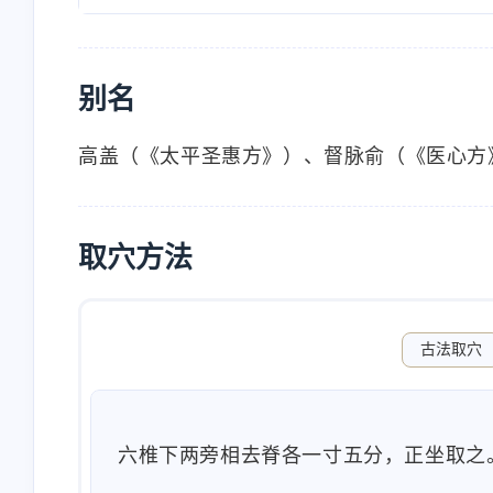
别名
高盖（《太平圣惠方》）、督脉俞（《医心方
取穴方法
古法取穴
六椎下两旁相去脊各一寸五分，正坐取之