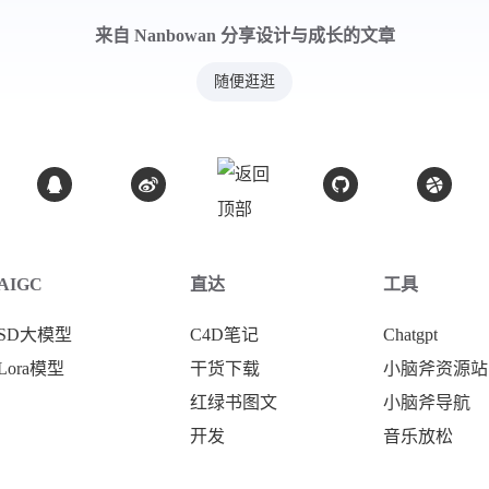
来自 Nanbowan 分享设计与成长的文章
随便逛逛
AIGC
直达
工具
SD大模型
C4D笔记
Chatgpt
Lora模型
干货下载
小脑斧资源站
红绿书图文
小脑斧导航
开发
音乐放松