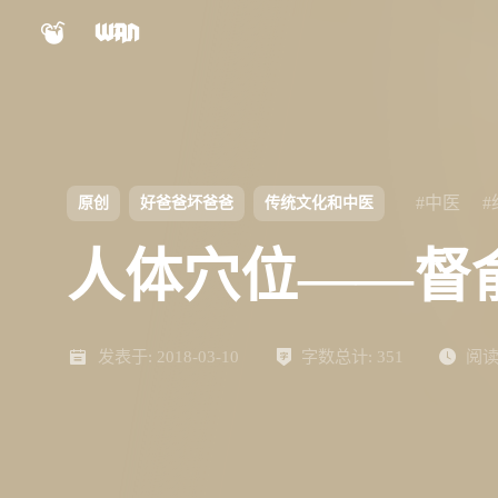
小程序
公众号
shift
K
关闭快捷键功能
视频号
Nexus文档
shift
A
打开中控台
#中医
原创
好爸爸坏爸爸
传统文化和中医
shift
M
播放/暂停音乐
Panel文档
人体穴位——督
shift
D
深色/浅色显示模式
shift
S
站内搜索
ChatGPT
AIBB
shift
R
发表于:
随机访问
2018-03-10
字数总计:
351
阅读
shift
H
返回首页
设计自检表
对比度检测
shift
L
友链页面
Keypal
LinkTMD