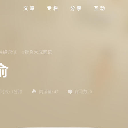
文章
专栏
分享
互动
#经络穴位
#针灸大成笔记
俞
时长:
1分钟
阅读量:
47
评论数:
0