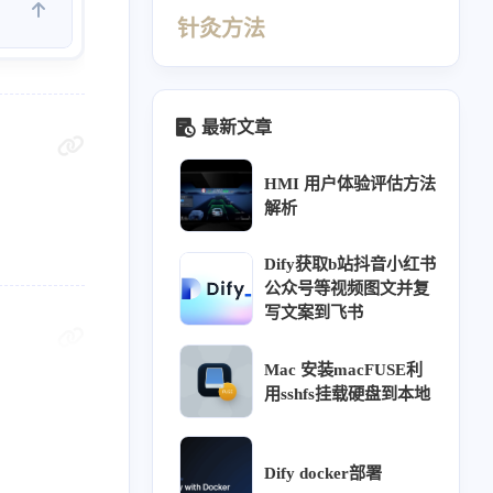
针灸方法
最新文章
HMI 用户体验评估方法
解析
Dify获取b站抖音小红书
公众号等视频图文并复
写文案到飞书
440
412
410
69
Mac 安装macFUSE利
同源
针灸大成笔记
经络穴位
理论
用sshfs挂载硬盘到本地
26
26
23
18
16
ffusion
热门
用户体验
教程
方法
12
11
9
9
调研
阿诺德渲染器
组件库
交互
Dify docker部署