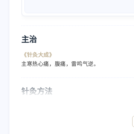
主治
《针灸大成》
主寒热心痛，腹痛，雷鸣气逆。
互动
最近评论
针灸方法
Nanbowan
nick
《针灸大成》
欢迎[图片]
will check
灸三壮。
4/23/2024
4/23/2024