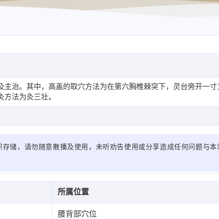
及主治。其中，高盖的取穴方法为在第六胸椎棘突下，灵台旁开一寸
灸方法为灸三壮。
识存储，请勿随意散播及使用，未听劝告使用或分享造成任何问题与本
所属位置
腰背部穴位