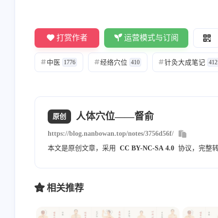
Nanbowan
敬业的大蒜
打赏作者
运营模式与订阅
[图片] 内部分享的，暂时不
看不到[图片]
对外公开
中医
经络穴位
针灸大成笔记
#
1776
#
410
#
412
8/23/2023
8/23/2023
Nanbowan
Nanbowan
人体穴位——督俞
原创
请勾选上方的四个复选框 然
邮箱通知模版测试
https://blog.nanbowan.top/notes/3756d56f/
后评论框就会显示出来就可
以申请友链了！一起共同进
本文是原创文章，采用
CC BY-NC-SA 4.0
协议，完整
7/20/2023
6/9/2023
步！
相关推荐