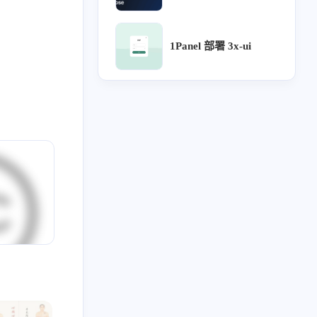
6
5
5
5
4
计沉思录
UI
Lora
源文件
针灸大成
1Panel 部署 3x-ui
3
3
3
3
用户体验地图
宝塔
企业级UI规范
流程
2
2
2
2
2
论
方剂
ICON
用户研究
可视化大屏
2
2
2
2
只言片语
MAC
设计检查
设计流程
2
2
2
2
2
网站自定义
B端
UX
webhook
Chatgpt
1
1
1
阿里云盘
Arnold Procedural
行业公司名单
2023
2022
48
34
篇
篇
1
1
1
1
药膳
自建API
subconverter
Sub-Web
2019
全部文章
1
1
1
1
1
1
势
分享
表格
食疗
单方
土方
59
2036
篇
篇
1
1
1
1
红包封面
复盘
导入导出
评论系统
1
1
1
1
1
审批流程
好爸爸坏爸爸
组件化
图表库