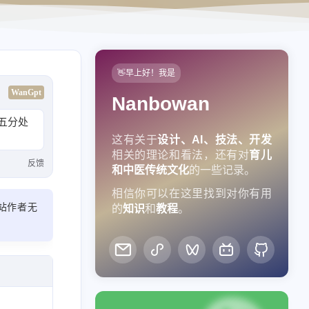
👋早上好！我是
WanGpt
Nanbowan
五分处
这有关于
设计、AI、技法、开发
相关的理论和看法，还有对
育儿
反馈
和中医传统文化
的一些记录。
相信你可以在这里找到对你有用
站作者无
的
知识
和
教程
。