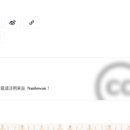
9
9
7
UI设计规范
字体
小妙招
交互设
4
4
4
4
竞品分析
群辉
NAS
Illustrator
3
3
3
2
学习
Hexo
图标
图标库
伤寒
2
2
2
2
养生锻炼
反向代理
PVE
MiniO
2
2
2
2
小程序
Dify
github
开发术语
2
2
2
1
1
预设
模板
海报
配色
样式
2025
2024
15
73
篇
篇
1
1
1
1
调研
Banner
用户访谈
金匮要略
转载请注明来自
Nanbowan
！
2021
2020
1
1
1
1
Alist
SSL证书
重构
表单
趋
45
18
篇
篇
1
1
1
1
数据
指标
思源黑体
心智模型
1
1
1
waline
小月龄宝宝
高热惊厥
发烧