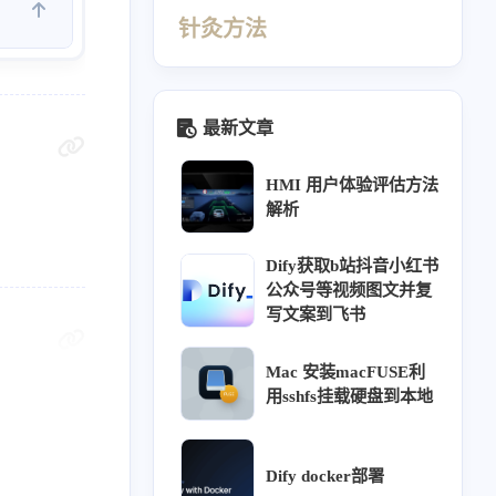
针灸方法
最新文章
HMI 用户体验评估方法
解析
Dify获取b站抖音小红书
公众号等视频图文并复
写文案到飞书
440
412
410
69
Mac 安装macFUSE利
同源
针灸大成笔记
经络穴位
理论
用sshfs挂载硬盘到本地
26
26
23
18
16
ffusion
热门
用户体验
教程
方法
12
11
9
9
调研
阿诺德渲染器
组件库
交互
Dify docker部署