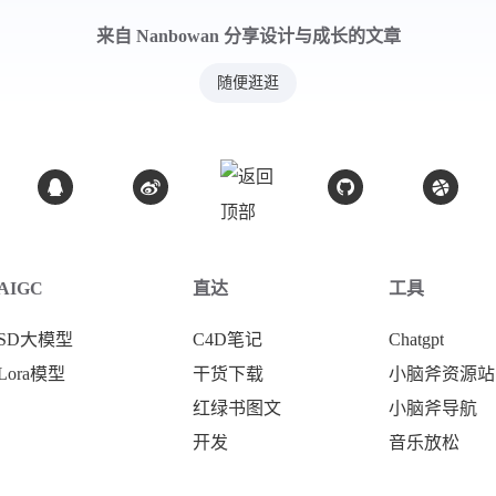
来自 Nanbowan 分享设计与成长的文章
随便逛逛
AIGC
直达
工具
SD大模型
C4D笔记
Chatgpt
Lora模型
干货下载
小脑斧资源站
红绿书图文
小脑斧导航
开发
音乐放松