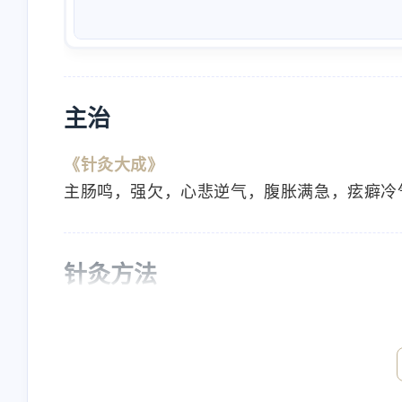
主治
《针灸大成》
主肠鸣，强欠，心悲逆气，腹胀满急，痃癖冷
互动
最近评论
针灸方法
Nanbowan
nick
《针灸大成》
欢迎[图片]
will check
《铜人》针三分，禁灸。
4/23/2024
4/23/2024