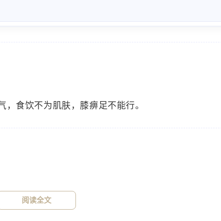
气，食饮不为肌肤，膝痹足不能行。
标签
寻找感兴趣的领域
1776
915
915
中医
神农本草经
草药
药食
34
33
32
设计原则
AIGC
定律
Stable-Di
阅读全文
15
14
13
用户体验设计
C4D
技巧
用户