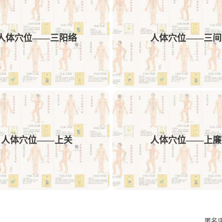
1
1
1
1
动效
AE
中药饮
可用性
交付
人体穴位——三阳络
人体穴位——三间
1
1
1
1
文案
多列表单
树结构
交互方案
1
1
1
AE/PR插件预设
Obsidian
插件
Ro
1
1
1
1
PicList
图床
Memos
sshfs
We
1
1
1
1
短视频解析
机舱
HMI
C端
F
1
1
1
设计规则
Bark
Ai插件
Astute Gra
人体穴位——上关
人体穴位——上廉
1
1
1
Ant Design
微文案
kinetic-typo-pack
匿名