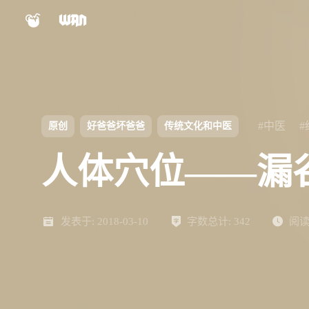
小程序
公众号
shift
K
关闭快捷键功能
视频号
Nexus文档
shift
A
打开中控台
#中医
原创
好爸爸坏爸爸
传统文化和中医
shift
M
播放/暂停音乐
Panel文档
人体穴位——漏
shift
D
深色/浅色显示模式
shift
S
站内搜索
ChatGPT
AIBB
shift
R
发表于:
随机访问
2018-03-10
字数总计:
342
阅读
shift
H
返回首页
设计自检表
对比度检测
shift
L
友链页面
Keypal
LinkTMD