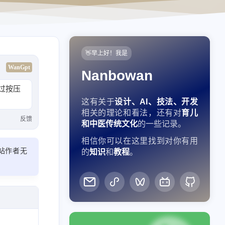
👋早上好！我是
WanGpt
Nanbowan
过按压
这有关于
设计、AI、技法、开发
相关的理论和看法，还有对
育儿
反馈
和中医传统文化
的一些记录。
相信你可以在这里找到对你有用
站作者无
的
知识
和
教程
。