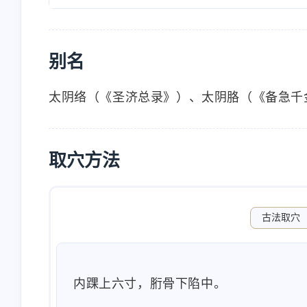
别名
太阴络（《圣济总录》）、太阴胳（《备急千
取穴方法
古法取穴
内踝上六寸，胻骨下陷中。