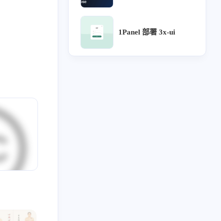
6
5
5
5
4
计沉思录
UI
Lora
源文件
针灸大成
1Panel 部署 3x-ui
3
3
3
3
用户体验地图
宝塔
企业级UI规范
流程
2
2
2
2
2
论
方剂
ICON
用户研究
可视化大屏
2
2
2
2
只言片语
MAC
设计检查
设计流程
2
2
2
2
2
网站自定义
B端
UX
webhook
Chatgpt
1
1
1
阿里云盘
Arnold Procedural
行业公司名单
2023
2022
48
34
篇
篇
1
1
1
1
药膳
自建API
subconverter
Sub-Web
2019
全部文章
1
1
1
1
1
1
势
分享
表格
食疗
单方
土方
59
2036
篇
篇
1
1
1
1
红包封面
复盘
导入导出
评论系统
1
1
1
1
1
审批流程
好爸爸坏爸爸
组件化
图表库