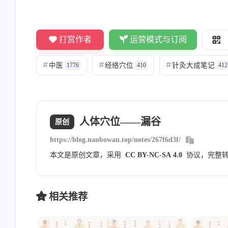
Nanbowan
敬业的大蒜
打赏作者
运营模式与订阅
[图片] 内部分享的，暂时不
看不到[图片]
对外公开
中医
经络穴位
针灸大成笔记
#
1776
#
410
#
412
8/23/2023
8/23/2023
Nanbowan
Nanbowan
人体穴位——漏谷
原创
请勾选上方的四个复选框 然
邮箱通知模版测试
https://blog.nanbowan.top/notes/267f6d3f/
后评论框就会显示出来就可
以申请友链了！一起共同进
本文是原创文章，采用
CC BY-NC-SA 4.0
协议，完整
7/20/2023
6/9/2023
步！
相关推荐