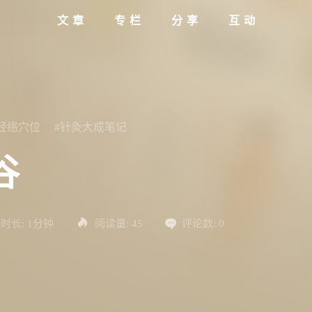
文章
专栏
分享
互动
#经络穴位
#针灸大成笔记
谷
时长:
1分钟
阅读量:
45
评论数:
0