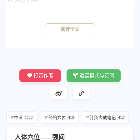
《针灸大成》
《铜人》针二分，灸七壮。《明堂》灸五壮。
阅读全文
打赏作者
运营模式与订阅
中医
经络穴位
针灸大成笔记
#
1776
#
410
#
412
人体穴位——强间