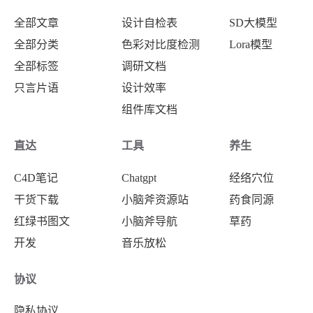
全部文章
设计自检表
SD大模型
全部分类
色彩对比度检测
Lora模型
全部标签
调研文档
只言片语
设计效率
组件库文档
直达
工具
养生
C4D笔记
Chatgpt
经络穴位
干货下载
小脑斧资源站
药食同源
红绿书图文
小脑斧导航
草药
开发
音乐放松
协议
隐私协议