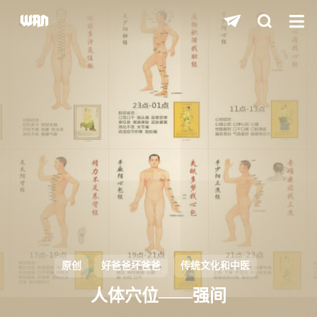
shift
K
关闭快捷键功能
shift
A
打开中控台
shift
M
播放/暂停音乐
shift
D
深色/浅色显示模式
shift
S
站内搜索
shift
R
随机访问
shift
H
返回首页
原创
好爸爸坏爸爸
传统文化和中医
shift
L
友链页面
人体穴位——强间