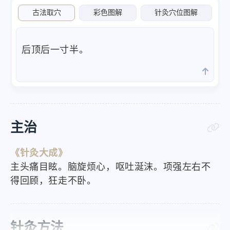
古法取穴
彩色图解
针灸穴位图解
后顶后一寸半。
主治
《针灸大成》
主头痛目眩。脑旋烦心，呕吐涎沫。项强左右不
得回顾，狂走不卧。
针灸方法