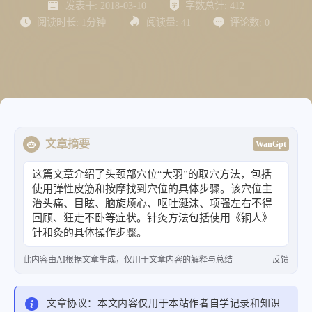
发表于:
2018-03-10
字数总计:
412
阅读时长:
1分钟
阅读量:
41
评论数:
0
文章摘要
WanGpt
这篇文章介绍了头颈部穴位“大羽”的取穴方法，包括
使用弹性皮筋和按摩找到穴位的具体步骤。该穴位主
治头痛、目眩、脑旋烦心、呕吐涎沫、项强左右不得
回顾、狂走不卧等症状。针灸方法包括使用《铜人》
针和灸的具体操作步骤。
此内容由AI根据文章生成，仅用于文章内容的解释与总结
反馈
文章协议：本文内容仅用于本站作者自学记录和知识