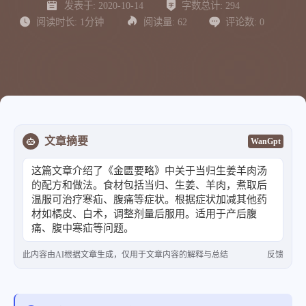
发表于:
2020-10-14
字数总计:
294
阅读时长:
1分钟
阅读量:
62
评论数:
0
文章摘要
WanGpt
这篇文章介绍了《金匮要略》中关于当归生姜羊肉汤
的配方和做法。食材包括当归、生姜、羊肉，煮取后
温服可治疗寒疝、腹痛等症状。根据症状加减其他药
材如橘皮、白术，调整剂量后服用。适用于产后腹
痛、腹中寒疝等问题。
此内容由AI根据文章生成，仅用于文章内容的解释与总结
反馈