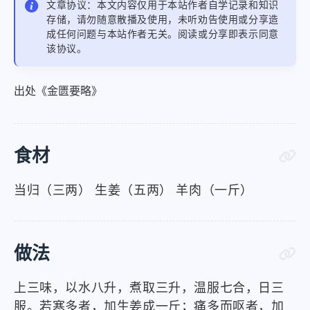
文章协议：本文内容仅用于本站作者自学记录和知识
存储，请勿随意散播及使用，未听劝告使用或分享造
成任何问题与本站作者无关。阅读或分享即表示同意
该协议。
出处《金匮要略》
食材
当归（三两） 生姜（五两） 羊肉（一斤）
做法
上三味，以水八升，煮取三升，温服七合，日三
服。若寒多者，加生姜成一斤；痛多而呕者，加