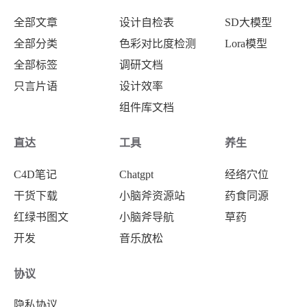
全部文章
设计自检表
SD大模型
全部分类
色彩对比度检测
Lora模型
全部标签
调研文档
只言片语
设计效率
组件库文档
直达
工具
养生
C4D笔记
Chatgpt
经络穴位
干货下载
小脑斧资源站
药食同源
红绿书图文
小脑斧导航
草药
开发
音乐放松
协议
隐私协议