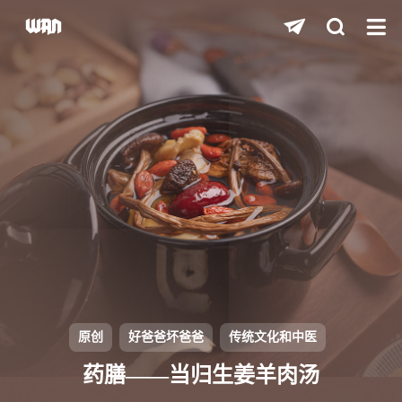
shift
K
关闭快捷键功能
shift
A
打开中控台
shift
M
播放/暂停音乐
shift
D
深色/浅色显示模式
shift
S
站内搜索
shift
R
随机访问
shift
H
返回首页
原创
好爸爸坏爸爸
传统文化和中医
shift
L
友链页面
药膳——当归生姜羊肉汤