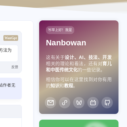
👋早上好！我是
WanGpt
Nanbowan
方法为
这有关于
设计、AI、技法、开发
相关的理论和看法，还有对
育儿
反馈
和中医传统文化
的一些记录。
相信你可以在这里找到对你有用
站作者无
的
知识
和
教程
。