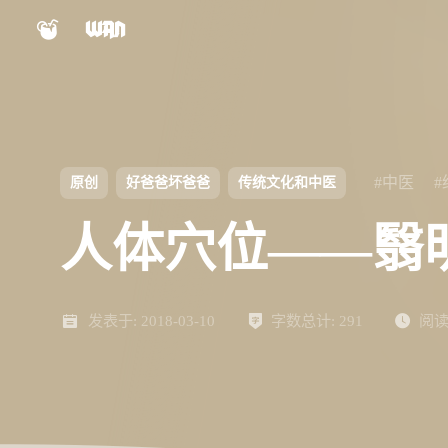
小程序
公众号
shift
K
关闭快捷键功能
视频号
Nexus文档
shift
A
打开中控台
#中医
原创
好爸爸坏爸爸
传统文化和中医
shift
M
播放/暂停音乐
Panel文档
人体穴位——翳
shift
D
深色/浅色显示模式
shift
S
站内搜索
ChatGPT
AIBB
shift
R
发表于:
随机访问
2018-03-10
字数总计:
291
阅读
shift
H
返回首页
设计自检表
对比度检测
shift
L
友链页面
Keypal
LinkTMD