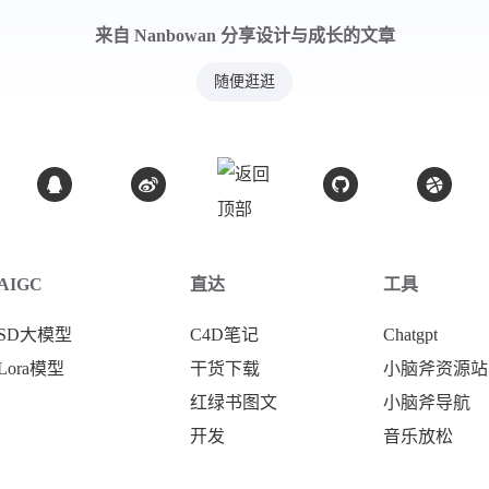
来自 Nanbowan 分享设计与成长的文章
随便逛逛
AIGC
直达
工具
SD大模型
C4D笔记
Chatgpt
Lora模型
干货下载
小脑斧资源站
红绿书图文
小脑斧导航
开发
音乐放松