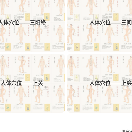
1
1
1
1
动效
AE
中药饮
可用性
交付
人体穴位——三阳络
人体穴位——三间
1
1
1
1
文案
多列表单
树结构
交互方案
1
1
1
AE/PR插件预设
Obsidian
插件
Ro
1
1
1
1
PicList
图床
Memos
sshfs
We
1
1
1
1
短视频解析
机舱
HMI
C端
F
1
1
1
设计规则
Bark
Ai插件
Astute Gra
人体穴位——上关
人体穴位——上廉
1
1
1
Ant Design
微文案
kinetic-typo-pack
匿名