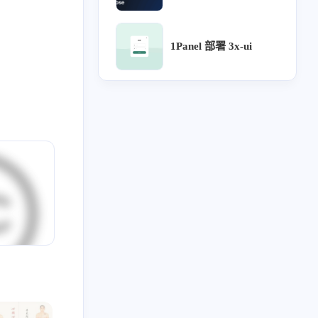
6
5
5
5
4
计沉思录
UI
Lora
源文件
针灸大成
1Panel 部署 3x-ui
3
3
3
3
用户体验地图
宝塔
企业级UI规范
流程
2
2
2
2
2
论
方剂
ICON
用户研究
可视化大屏
2
2
2
2
只言片语
MAC
设计检查
设计流程
2
2
2
2
2
网站自定义
B端
UX
webhook
Chatgpt
1
1
1
阿里云盘
Arnold Procedural
行业公司名单
2023
2022
48
34
篇
篇
1
1
1
1
药膳
自建API
subconverter
Sub-Web
2019
全部文章
1
1
1
1
1
1
势
分享
表格
食疗
单方
土方
59
2036
篇
篇
1
1
1
1
红包封面
复盘
导入导出
评论系统
后1横
1
1
1
1
1
审批流程
好爸爸坏爸爸
组件化
图表库