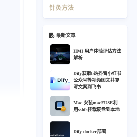
针灸方法
最新文章
HMI 用户体验评估方法
解析
Dify获取b站抖音小红书
公众号等视频图文并复
写文案到飞书
440
412
410
69
Mac 安装macFUSE利
同源
针灸大成笔记
经络穴位
理论
用sshfs挂载硬盘到本地
26
26
23
18
16
ffusion
热门
用户体验
教程
方法
12
11
9
9
调研
阿诺德渲染器
组件库
交互
Dify docker部署