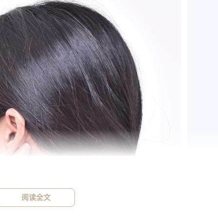
标签
寻找感兴趣的领域
1776
915
915
中医
神农本草经
草药
药食
34
33
32
设计原则
AIGC
定律
Stable-Di
阅读全文
15
14
13
用户体验设计
C4D
技巧
用户