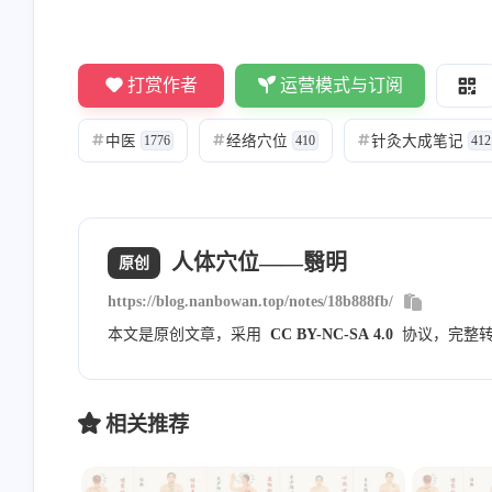
Nanbowan
敬业的大蒜
打赏作者
运营模式与订阅
[图片] 内部分享的，暂时不
看不到[图片]
对外公开
中医
经络穴位
针灸大成笔记
#
1776
#
410
#
412
8/23/2023
8/23/2023
Nanbowan
Nanbowan
人体穴位——翳明
原创
请勾选上方的四个复选框 然
邮箱通知模版测试
https://blog.nanbowan.top/notes/18b888fb/
后评论框就会显示出来就可
以申请友链了！一起共同进
本文是原创文章，采用
CC BY-NC-SA 4.0
协议，完整
7/20/2023
6/9/2023
步！
相关推荐
正坐或俯卧位。将耳垂向后按，从正对耳