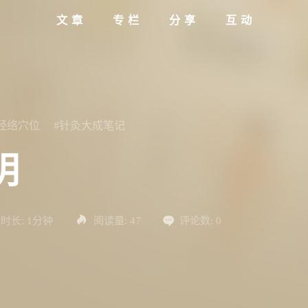
文章
专栏
分享
互动
#经络穴位
#针灸大成笔记
明
时长:
1分钟
阅读量:
47
评论数:
0