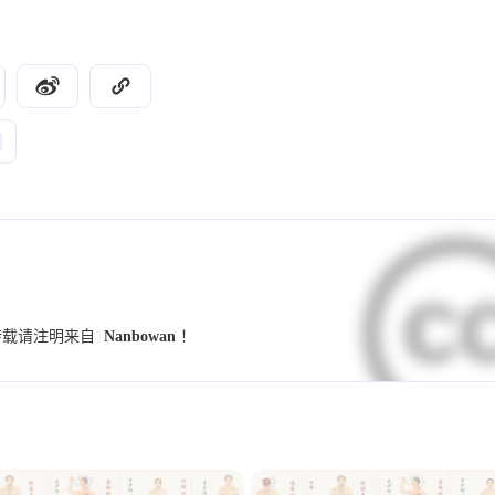
9
9
7
UI设计规范
字体
小妙招
交互设
4
4
4
4
竞品分析
群辉
NAS
Illustrator
3
3
3
2
学习
Hexo
图标
图标库
伤寒
2
2
2
2
养生锻炼
反向代理
PVE
MiniO
2
2
2
2
小程序
Dify
github
开发术语
2
2
2
1
1
预设
模板
海报
配色
样式
2025
2024
15
73
篇
篇
1
1
1
1
调研
Banner
用户访谈
金匮要略
转载请注明来自
Nanbowan
！
2021
2020
1
1
1
1
Alist
SSL证书
重构
表单
趋
45
18
篇
篇
1
1
1
1
数据
指标
思源黑体
心智模型
垂的边缘，按压有凹陷处（张口时凹陷更明显），再向
1
1
1
waline
小月龄宝宝
高热惊厥
发烧