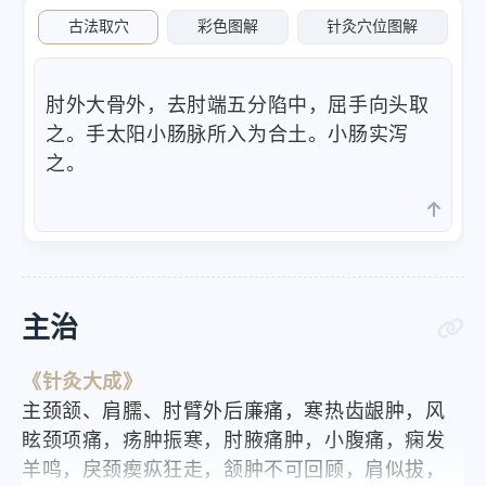
古法取穴
彩色图解
针灸穴位图解
肘外大骨外，去肘端五分陷中，屈手向头取
之。手太阳小肠脉所入为合土。小肠实泻
之。
主治
《针灸大成》
主颈颔、肩臑、肘臂外后廉痛，寒热齿龈肿，风
眩颈项痛，疡肿振寒，肘腋痛肿，小腹痛，痫发
羊鸣，戾颈瘈疭狂走，颔肿不可回顾，肩似拔，