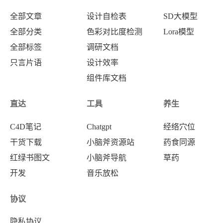
全部文章
设计自检表
SD大模型
全部分类
色彩对比度检测
Lora模型
全部标签
调研文档
只言片语
设计效率
组件库文档
直达
工具
养生
C4D笔记
Chatgpt
经络穴位
干货下载
小脑斧资源站
药食同源
红绿书图文
小脑斧导航
草药
开发
音乐放松
协议
隐私协议