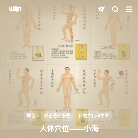
shift
K
关闭快捷键功能
shift
A
打开中控台
shift
M
播放/暂停音乐
shift
D
深色/浅色显示模式
shift
S
站内搜索
shift
R
随机访问
shift
H
返回首页
原创
好爸爸坏爸爸
传统文化和中医
shift
L
友链页面
人体穴位——小海