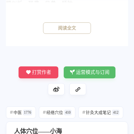
臑似折，耳聋，目黄，颊肿。
阅读全文
针灸方法
《针灸大成》
《素注》针二分，留七呼，灸三壮。
打赏作者
运营模式与订阅
中医
经络穴位
针灸大成笔记
#
1776
#
410
#
412
人体穴位——小海