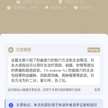
发表于:
2018-03-10
字数总计:
402
阅读时长:
1分钟
阅读量:
49
评论数:
0
文章摘要
WanGpt
这篇文章介绍了肘曲泉穴的取穴方法和主治情况，针
灸大成指出可以用针灸治疗颈颔、肩臑、肘臂等部位
的疼痛和其他症状。{% endnote %} 肘曲泉穴的主治
包括寒热齿龈肿、风眩颈项痛、疡肿振寒等症状。针
灸方法为针二分，留七呼，灸三壮。
此内容由AI根据文章生成，仅用于文章内容的解释与总结
反馈
文章协议：本文内容仅用于本站作者自学记录和知识