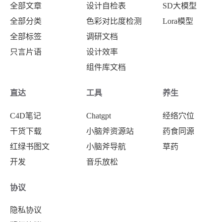
全部文章
设计自检表
SD大模型
全部分类
色彩对比度检测
Lora模型
全部标签
调研文档
只言片语
设计效率
组件库文档
直达
工具
养生
C4D笔记
Chatgpt
经络穴位
干货下载
小脑斧资源站
药食同源
红绿书图文
小脑斧导航
草药
开发
音乐放松
协议
隐私协议