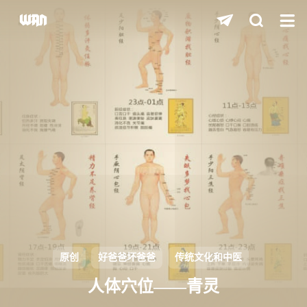
shift
K
关闭快捷键功能
shift
A
打开中控台
shift
M
播放/暂停音乐
shift
D
深色/浅色显示模式
shift
S
站内搜索
shift
R
随机访问
shift
H
返回首页
原创
好爸爸坏爸爸
传统文化和中医
shift
L
友链页面
人体穴位——青灵