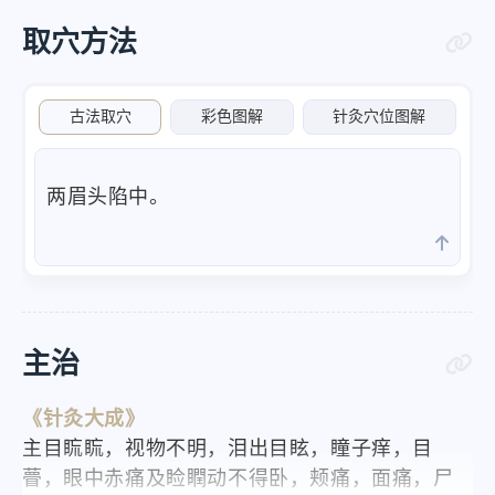
取穴方法
古法取穴
彩色图解
针灸穴位图解
两眉头陷中。
主治
《针灸大成》
主目䀮䀮，视物不明，泪出目眩，瞳子痒，目
瞢，眼中赤痛及睑瞤动不得卧，颊痛，面痛，尸