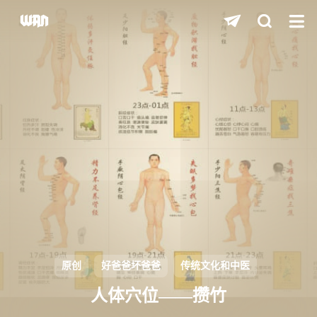
shift
K
关闭快捷键功能
shift
A
打开中控台
shift
M
播放/暂停音乐
shift
D
深色/浅色显示模式
shift
S
站内搜索
shift
R
随机访问
shift
H
返回首页
原创
好爸爸坏爸爸
传统文化和中医
shift
L
友链页面
人体穴位——攒竹