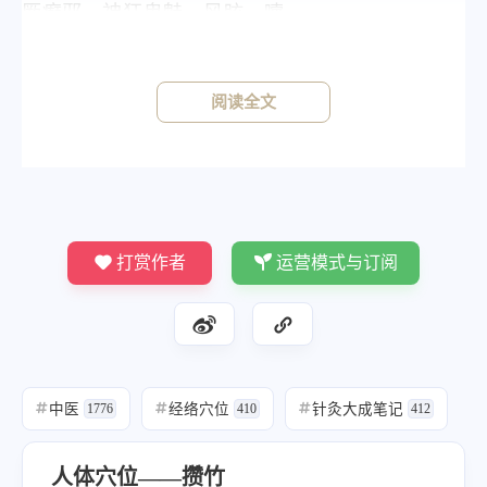
厥癫邪，神狂鬼魅，风眩，嚏。
阅读全文
针灸方法
《针灸大成》
《素注》针二分，留六呼，灸三壮。《铜人》禁
灸，针一分，留三呼，泻三吸，徐徐出针。宜以
细三棱针刺之，宣泄热气，三度刺，目大明。
打赏作者
运营模式与订阅
《明堂》宜细三棱针三分，出血，灸一壮。
中医
经络穴位
针灸大成笔记
#
1776
#
410
#
412
人体穴位——攒竹