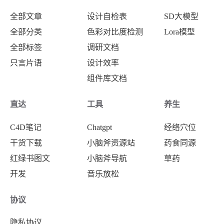
全部文章
设计自检表
SD大模型
全部分类
色彩对比度检测
Lora模型
全部标签
调研文档
只言片语
设计效率
组件库文档
直达
工具
养生
C4D笔记
Chatgpt
经络穴位
干货下载
小脑斧资源站
药食同源
红绿书图文
小脑斧导航
草药
开发
音乐放松
协议
隐私协议